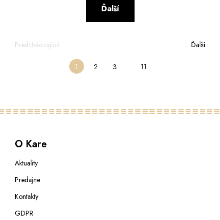
Ďalší
Predchádzajúci
Ďalší
…
1
2
3
11
O Kare
Aktuality
Predajne
Kontakty
GDPR