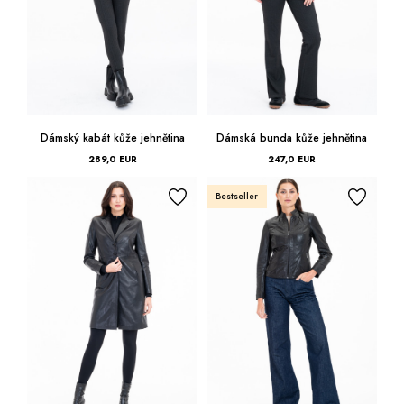
58
60
62
Dámský kabát kůže jehnětina
Dámská bunda kůže jehnětina
64
289,0 EUR
247,0 EUR
Bestseller