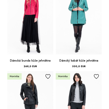
Modrá
40
Tmavo
42
zelená
44
Zelená
46
Ružová
48
Žltá
Dámská bunda kůže jehnětina
Dámský kabát kůže jehnětina
50
268,0 EUR
330,0 EUR
52
Novinka
Novinka
54
56