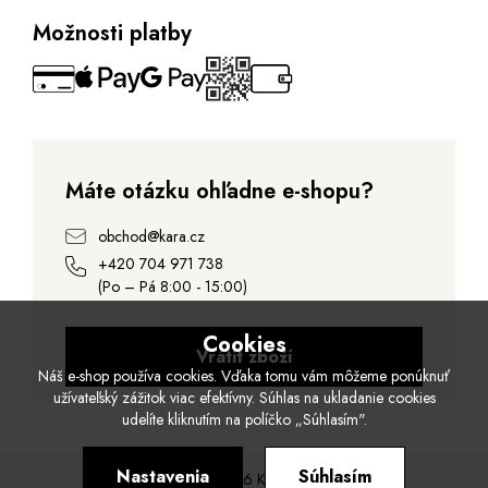
Možnosti platby
Máte otázku ohľadne e-shopu?
obchod@kara.cz
+420 704 971 738
(Po – Pá 8:00 - 15:00)
Cookies
Vrátit zboží
Náš e-shop používa cookies. Vďaka tomu vám môžeme ponúknuť
užívateľský zážitok viac efektívny. Súhlas na ukladanie cookies
udelíte kliknutím na políčko „Súhlasím".
Nastavenia
Súhlasím
© 2026 Kara.