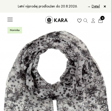
Letní výprodej prodloužen do 20.8.2026.
→
Detail
0
Novinka
Ženy
Muži
Bundy, kabáty a vesty
Bundy, kabáty a vesty
Sukne, vesty a košele
Aktovky, tašky a batohy
Kabelky a batohy
Peňaženky
Peňaženky
Opasky
Opasky
Manikúry
Šály a šatky
Šály
Manikúry