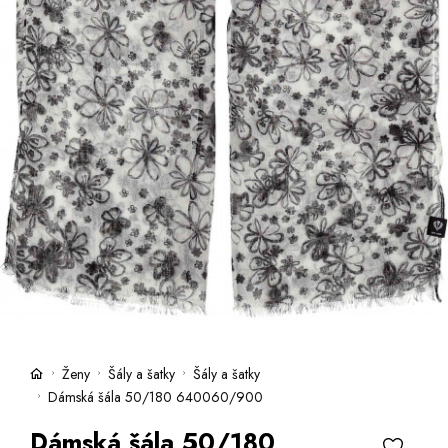
Kufre -21 %
Predajne
Služby
Kara klub
Darčekové poukazy
Extra výhodné
Zľavy
Bundy a kabáty -50 %
Česky
Slovensky
Ženy
Šály a šatky
Šály a šatky
Dámská šála 50/180 640060/900
Dámská šála 50/180