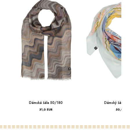
Dámská šála 50/180
Dámský šátek 
31,0 EUR
50,0 EUR