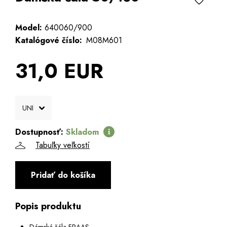
Model:
640060/900
Katalógové číslo:
M08M601
31,0 EUR
Dostupnosť:
Skladom
Tabuľky veľkostí
Pridať do košíka
Popis produktu
Dámská šála FRAAS