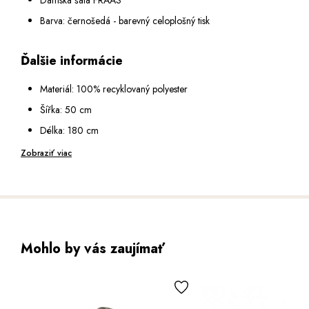
Barva: černošedá - barevný celoplošný tisk
Ďalšie informácie
Materiál: 100% recyklovaný polyester
Šířka: 50 cm
Délka: 180 cm
Péče: ruční praní, nebělit, nesušit v sušičce, nežehlit na
Zobraziť viac
vysokou teplotu, profesionální suché čištění
Mohlo by vás zaujímať