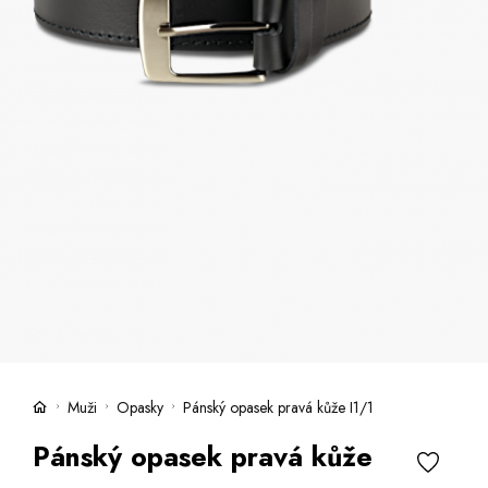
Kufre -21 %
Predajne
Služby
Kara klub
Darčekové poukazy
Extra výhodné
Zľavy
Bundy a kabáty -50 %
Česky
Slovensky
Muži
Opasky
Pánský opasek pravá kůže I1/1
Pánský opasek pravá kůže