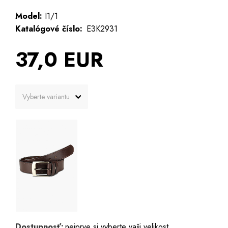
Model:
I1/1
Katalógové číslo:
E3K2931
37,0 EUR
Dostupnosť:
nejprve si vyberte vaši velikost