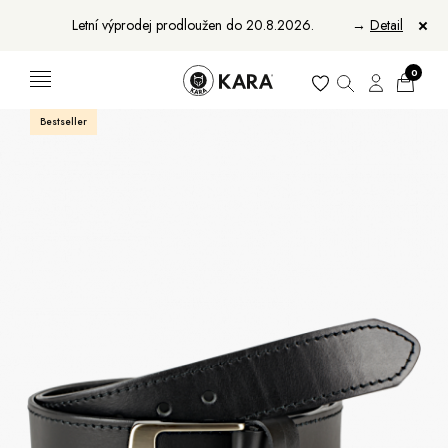
Letní výprodej prodloužen do 20.8.2026.
→
Detail
0
Bestseller
Ženy
Muži
Bundy, kabáty a vesty
Bundy, kabáty a vesty
Sukne, vesty a košele
Aktovky, tašky a batohy
Kabelky a batohy
Peňaženky
Peňaženky
Opasky
Opasky
Manikúry
Šály a šatky
Šály
Manikúry