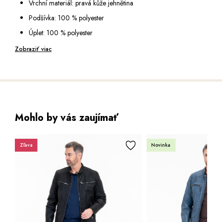
Vrchní materiál: pravá kůže jehnětina
vodorovná kapsa na zip
Podšívka: 100 % polyester
Spodní okraj je zakončený lemem z úpletu
Úplet: 100 % polyester
Délka: 70 cm (vel. XL)
Obsahuje netextilní části živočišného původu
Zobraziť viac
Výška modela: 185 cm (vel. L)
Péče: speciální čištění pro usně
Mohlo by vás zaujímať
Zľava
Novinka