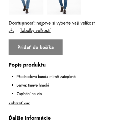
Dostupnosť:
nejprve si vyberte vaši velikost
Tabuľky veľkostí
Pridať do košíka
Popis produktu
Přechodová bunda mírně zateplená
Barva: tmavě hnědá
Zapínání na zip
Límec do stojáku s páskem a zapínáním na druk
Zobraziť viac
Dvě boční kapsy zakryté lištou
Ďalšie informácie
Dvě vnitřní kapsy 1x na zip, 1x bez zapínání
Rukáv je zakončený lemem na druk, na levém rukávu