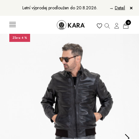
Letní výprodej prodloužen do 20.8.2026.
→
Detail
0
Zľava 4 %
Ženy
Muži
Bundy, kabáty a vesty
Bundy, kabáty a vesty
Sukne, vesty a košele
Aktovky, tašky a batohy
Kabelky a batohy
Peňaženky
Peňaženky
Opasky
Opasky
Manikúry
Šály a šatky
Šály
Manikúry