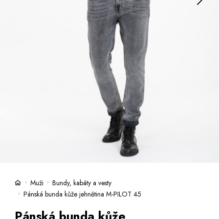
Kufre -21 %
Predajne
Služby
Kara klub
Darčekové poukazy
Extra výhodné
Zľavy
Bundy a kabáty -50 %
Česky
Slovensky
Muži
Bundy, kabáty a vesty
Pánská bunda kůže jehnětina M-PILOT 45
Pánská bunda kůže