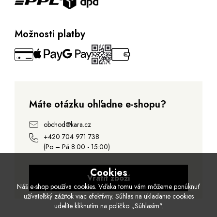
Možnosti platby
Máte otázku ohľadne e-shopu?
obchod@kara.cz
+420 704 971 738
(Po – Pá 8:00 - 15:00)
Cookies
Vrátit zboží
Náš e-shop používa cookies. Vďaka tomu vám môžeme ponúknuť
užívateľský zážitok viac efektívny. Súhlas na ukladanie cookies
udelíte kliknutím na políčko „Súhlasím".