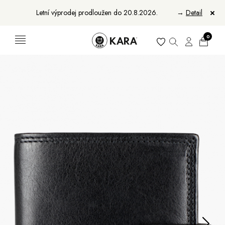
Letní výprodej prodloužen do 20.8.2026.
→
Detail
0
Ženy
Muži
Bundy, kabáty a vesty
Bundy, kabáty a vesty
Sukne, vesty a košele
Aktovky, tašky a batohy
Kabelky a batohy
Peňaženky
Peňaženky
Opasky
Opasky
Manikúry
Šály a šatky
Šály
Manikúry