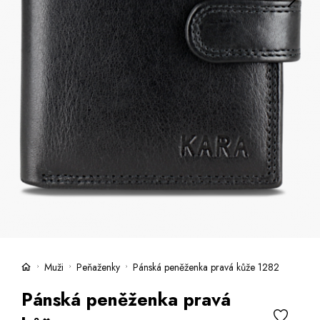
Kufre -21 %
Predajne
Služby
Kara klub
Darčekové poukazy
Extra výhodné
Zľavy
Česky
Slovensky
Muži
Peňaženky
Pánská peněženka pravá kůže 1282
Pánská peněženka pravá