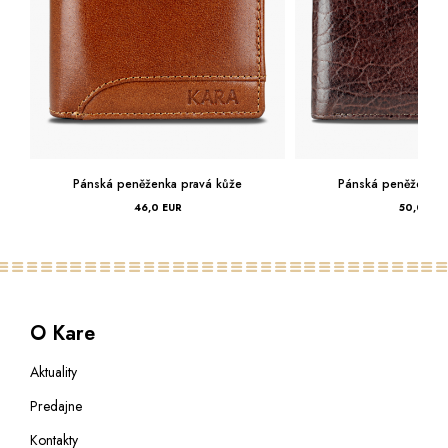
avá kůže
Pánská peněženka pravá kůže
Pánská
50,0 EUR
O Kare
Aktuality
Predajne
Kontakty