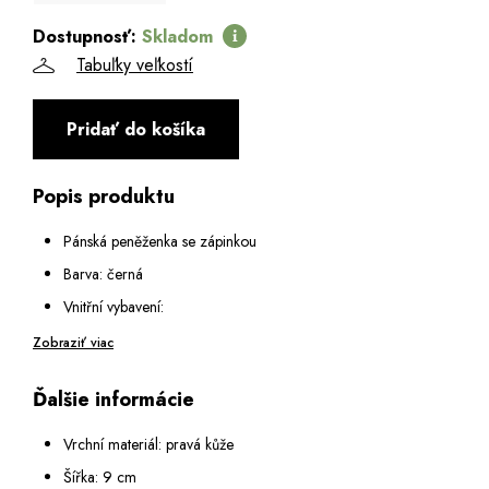
Dostupnosť:
Skladom
Tabuľky veľkostí
Pridať do košíka
Popis produktu
Pánská peněženka se zápinkou
Barva: černá
Vnitřní vybavení:
1 kapsa na mince se zapínáním na kovový patent
Zobraziť viac
2 otevřené podélné přihrádky na bankovky
Ďalšie informácie
8 přihrádek na karty
1 průhledná fóliová přihrádka
Vrchní materiál: pravá kůže
Na zadní straně: otevřená kapsa
Šířka: 9 cm