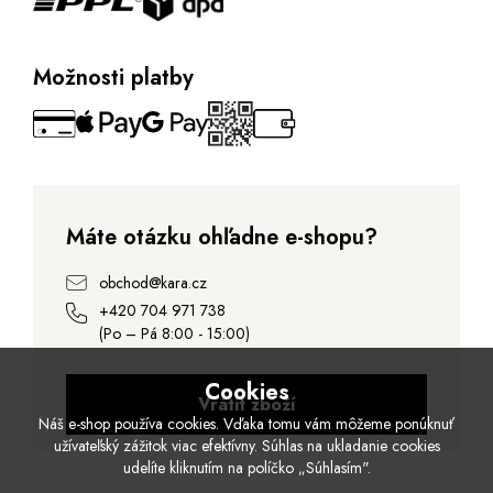
Možnosti platby
Máte otázku ohľadne e-shopu?
obchod@kara.cz
+420 704 971 738
(Po – Pá 8:00 - 15:00)
Cookies
Vrátit zboží
Náš e-shop používa cookies. Vďaka tomu vám môžeme ponúknuť
užívateľský zážitok viac efektívny. Súhlas na ukladanie cookies
udelíte kliknutím na políčko „Súhlasím".