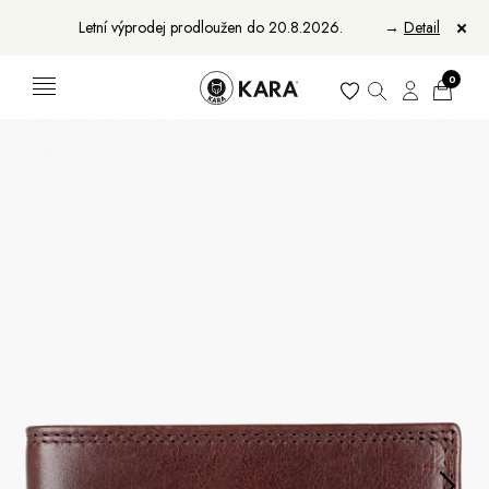
Letní výprodej prodloužen do 20.8.2026.
→
Detail
0
Ženy
Muži
Bundy, kabáty a vesty
Bundy, kabáty a vesty
Sukne, vesty a košele
Aktovky, tašky a batohy
Kabelky a batohy
Peňaženky
Peňaženky
Opasky
Opasky
Manikúry
Šály a šatky
Šály
Manikúry