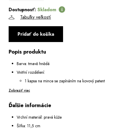
Dostupnosť:
Skladom
Tabuľky veľkostí
Pridať do košíka
Popis produktu
Barva: tmavě hnědá
Vnitřní rozdělení:
1 kapsa na mince se zapínáním na kovový patent
2 otevřené podélné přihrádky na bankovky
Zobraziť viac
1 vnitřní kapsa na zip
Ďalšie informácie
Oddíl na zápinku na kovový patent:
8 přihrádek na karty
Vrchní materiál: pravá kůže
3 průhledné fóliové přihrádky
Šířka: 11,5 cm