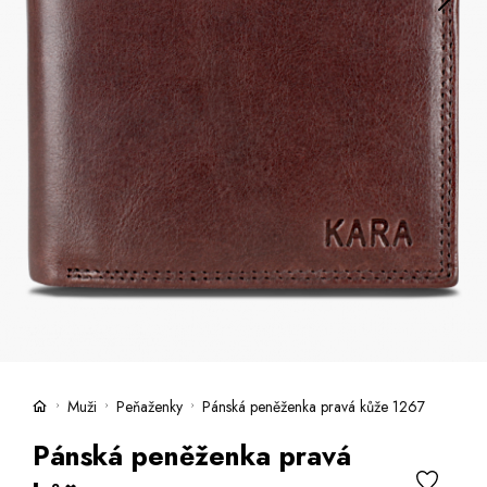
Kufre -21 %
Predajne
Služby
Kara klub
Darčekové poukazy
Extra výhodné
Zľavy
Bundy a kabáty -50 %
Česky
Slovensky
Muži
Peňaženky
Pánská peněženka pravá kůže 1267
Pánská peněženka pravá