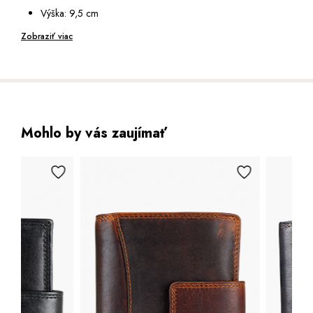
Opatřena RFID ochranou, která zabrání nežádoucímu
Výška: 9,5 cm
zkopírování dat z vašich karet
Hloubka: 3 cm
Zobraziť viac
Mohlo by vás zaujímať