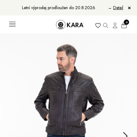
Letní výprodej prodloužen do 20.8.2026.
→
Detail
0
Ženy
Muži
Bundy, kabáty a vesty
Bundy, kabáty a vesty
Sukne, vesty a košele
Aktovky, tašky a batohy
Kabelky a batohy
Peňaženky
Peňaženky
Opasky
Opasky
Manikúry
Šály a šatky
Šály
Manikúry