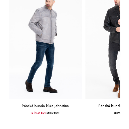
nětina
Pánská bunda kůže jehnětina
Pánská b
289,0 EUR
22