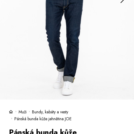
Kufre -21 %
Predajne
Služby
Kara klub
Darčekové poukazy
Extra výhodné
Zľavy
Bundy a kabáty -50 %
Česky
Slovensky
Muži
Bundy, kabáty a vesty
Pánská bunda kůže jehnětina JOE
Pánská bunda kůže