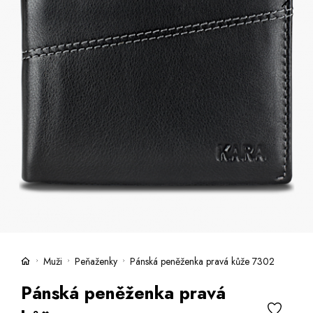
Kufre -21 %
Predajne
Služby
Kara klub
Darčekové poukazy
Extra výhodné
Zľavy
Bundy a kabáty -50 %
Česky
Slovensky
Muži
Peňaženky
Pánská peněženka pravá kůže 7302
Pánská peněženka pravá