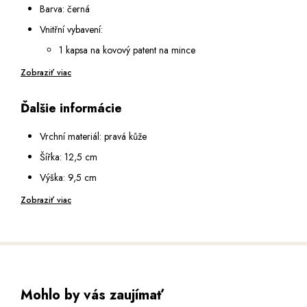
Barva: černá
Vnitřní vybavení:
1 kapsa na kovový patent na mince
2 otevřené podélné přihrádky na bankovky
Zobraziť viac
6 přihrádek na karty
Ďalšie informácie
2 průhledné přihrádky se síťkou
Opatřena RFID ochranou, která zabrání nežádoucímu
Vrchní materiál: pravá kůže
zkopírování dat z vašich karet
Šířka: 12,5 cm
Výška: 9,5 cm
Hloubka: 2,5 cm
Zobraziť viac
Mohlo by vás zaujímať