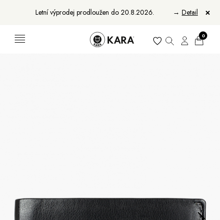
Letní výprodej prodloužen do 20.8.2026.
→
Detail
0
Ženy
Muži
Bundy, kabáty a vesty
Bundy, kabáty a vesty
Sukne, vesty a košele
Aktovky, tašky a batohy
Kabelky a batohy
Peňaženky
Peňaženky
Opasky
Opasky
Manikúry
Šály a šatky
Šály
Manikúry