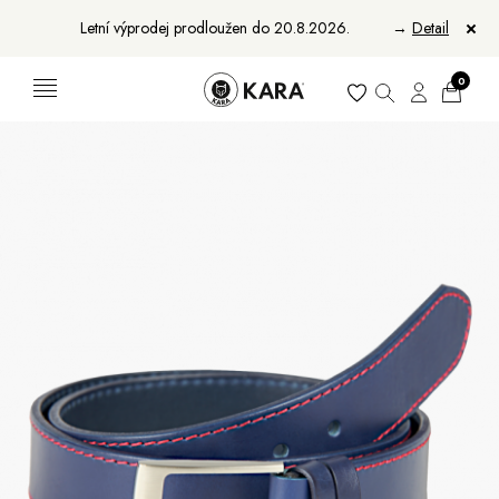
Letní výprodej prodloužen do 20.8.2026.
→
Detail
0
Ženy
Muži
Bundy, kabáty a vesty
Bundy, kabáty a vesty
Sukne, vesty a košele
Aktovky, tašky a batohy
Kabelky a batohy
Peňaženky
Peňaženky
Opasky
Opasky
Manikúry
Šály a šatky
Šály
Manikúry