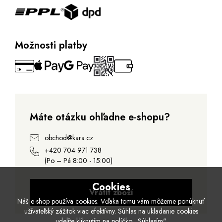
Možnosti platby
Máte otázku ohľadne e-shopu?
obchod@kara.cz
+420 704 971 738
(Po – Pá 8:00 - 15:00)
Cookies
Vrátit zboží
Náš e-shop používa cookies. Vďaka tomu vám môžeme ponúknuť
užívateľský zážitok viac efektívny. Súhlas na ukladanie cookies
udelíte kliknutím na políčko „Súhlasím".