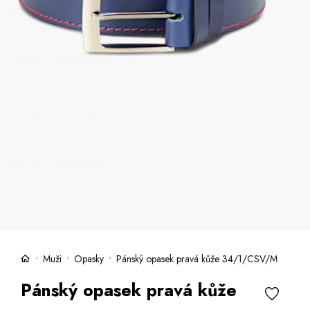
Kufre -21 %
Predajne
Služby
Kara klub
Darčekové poukazy
Extra výhodné
Zľavy
Bundy a kabáty -50 %
Česky
Slovensky
Muži
Opasky
Pánský opasek pravá kůže 34/1/CSV/M
Pánský opasek pravá kůže