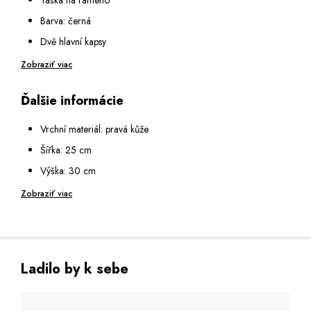
Barva: černá
Dvě hlavní kapsy
Zapínání obou kapes: na zip
Zobraziť viac
Vnitřní vybavení: kapsa na zip, 2 poutka na pera, kapsa na
Ďalšie informácie
mobil.
Na přední straně: kapsa na zip
Vrchní materiál: pravá kůže
Na zadní straně: kapsa na zip
Šířka: 25 cm
Popruh na rameno: nastavitelný v rozmezí 81 - 141 cm
Výška: 30 cm
Hloubka: 10 cm
Zobraziť viac
Ladilo by k sebe