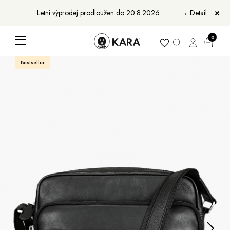
Letní výprodej prodloužen do 20.8.2026.
→
Detail
0
Bestseller
Ženy
Muži
Bundy, kabáty a vesty
Bundy, kabáty a vesty
Sukne, vesty a košele
Aktovky, tašky a batohy
Kabelky a batohy
Peňaženky
Peňaženky
Opasky
Opasky
Manikúry
Šály a šatky
Šály
Manikúry