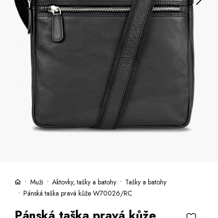
Kufre -21 %
Predajne
Služby
Kara klub
Darčekové poukazy
Extra výhodné
Zľavy
Česky
Slovensky
Muži
Aktovky, tašky a batohy
Tašky a batohy
Pánská taška pravá kůže W70026/RC
Pánská taška pravá kůže