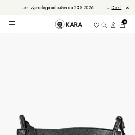
Letní výprodej prodloužen do 20.8.2026.
→
Detail
0
Ženy
Muži
Bundy, kabáty a vesty
Bundy, kabáty a vesty
Sukne, vesty a košele
Aktovky, tašky a batohy
Kabelky a batohy
Peňaženky
Peňaženky
Opasky
Opasky
Manikúry
Šály a šatky
Šály
Manikúry