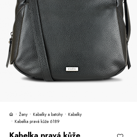
Kufre -21 %
Predajne
Služby
Kara klub
Darčekové poukazy
Extra výhodné
Zľavy
Bundy a kabáty -50 %
Česky
Slovensky
Ženy
Kabelky a batohy
Kabelky
Kabelka pravá kůže 6189
Kabelka pravá kůže