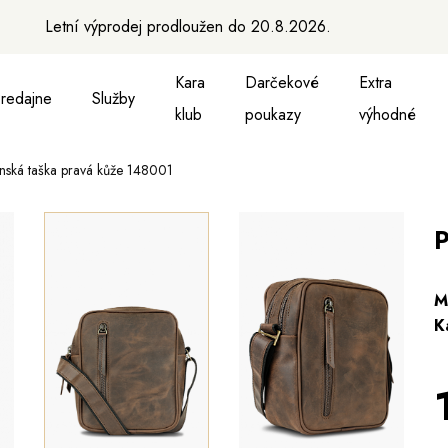
Letní výprodej prodloužen do 20.8.2026.
Kara
Darčekové
Extra
redajne
Služby
klub
poukazy
výhodné
nská taška pravá kůže 148001
 vesty
kne, vesty a košele
Aktovky, tašky a batohy
Kabelky a batohy
Peňaženky
Peňaženky
Opasky
Opasky
M
P
M
K