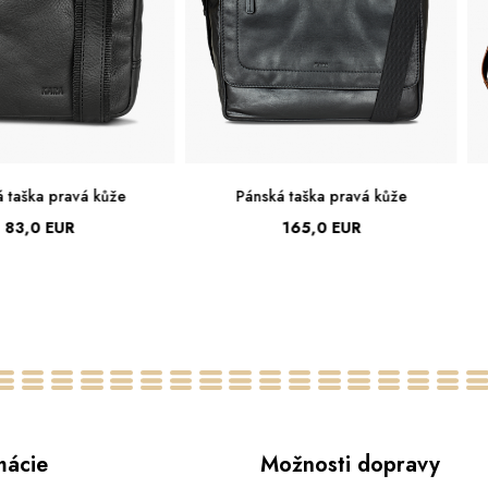
Pánská taška pravá kůže
Batoh pravá kůže
165,0 EUR
186,0 EUR
Batoh
Veľká
mácie
Možnosti dopravy