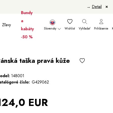
→
Detail
Bundy
a
Zľavy
kabáty
Slovensky
Wishlist
Vyhľadať
Prihlásenie
-50 %
anikúry
Šály a šatky
Šály
Manikúry
ánská taška pravá kůže
odel:
148001
atalógové číslo:
G429062
124,0 EUR