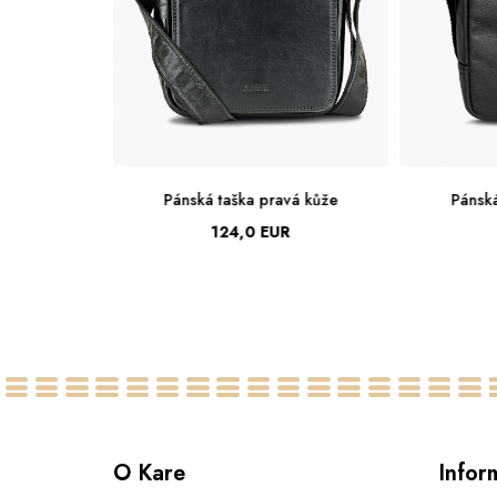
aška pravá kůže
Pánská taška pravá kůže
4,0 EUR
83,0 EUR
Malá
Malá
O Kare
Infor