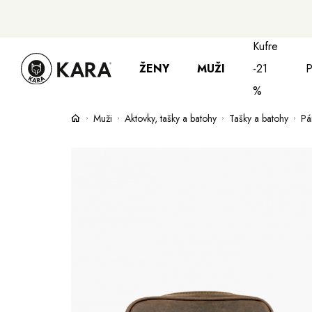
Kufre
ŽENY
MUŽI
-21
P
%
Muži
Aktovky, tašky a batohy
Tašky a batohy
Pá
Bundy, kabáty a vesty
Bundy, kabáty a
Su