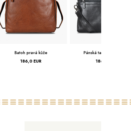
Pánská taška pravá kůže
Pánská taška pra
186,0 EUR
165,0 EU
Veľká
Veľká