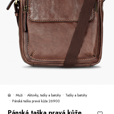
Kufre -21 %
Predajne
Služby
Kara klub
Darčekové poukazy
Extra výhodné
Zľavy
Bundy a kabáty -50 %
Česky
Slovensky
Muži
Aktovky, tašky a batohy
Tašky a batohy
Pánská taška pravá kůže 26900
Pánská taška pravá kůže