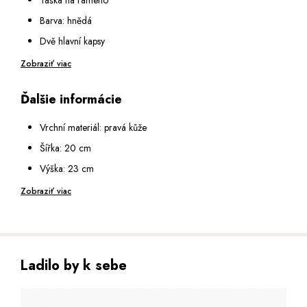
Barva: hnědá
Dvě hlavní kapsy
Zapínání hlavních kapes: na zip
Zobraziť viac
Vnitřní vybavení: malá kapsa na zip a malá otevřená kapsa
Ďalšie informácie
Na přední straně: kapsa na zip
Na zadní straně: kapsa na zip
Vrchní materiál: pravá kůže
Popruh na rameno: textilní, nastavitelný v rozmezí 75 - 145 cm
Šířka: 20 cm
Výška: 23 cm
Hloubka: 8 cm
Zobraziť viac
Ladilo by k sebe