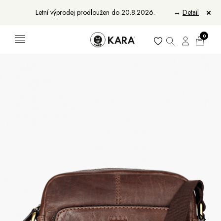
Letní výprodej prodloužen do 20.8.2026.
→
Detail
0
Ženy
Muži
Bundy, kabáty a vesty
Bundy, kabáty a vesty
Sukne, vesty a košele
Aktovky, tašky a batohy
Kabelky a batohy
Peňaženky
Peňaženky
Opasky
Opasky
Manikúry
Šály a šatky
Šály
Manikúry