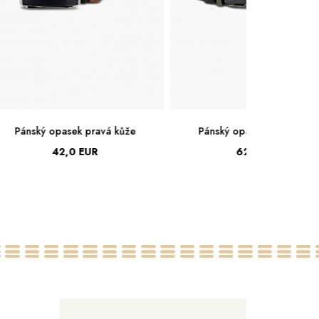
Pánský opasek pravá kůže
Pánský opasek pravá kůž
42,0 EUR
62,0 EUR
95
100
105
110
115
95
100
105
110
115