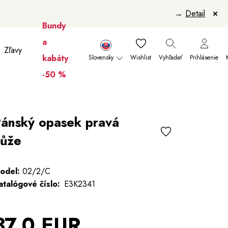
→
Detail
Bundy
a
Zľavy
kabáty
Slovensky
Wishlist
Vyhľadať
Prihlásenie
-50 %
anikúry
Šály a šatky
Šály
Manikúry
ánský opasek pravá
ůže
odel:
02/2/C
atalógové číslo:
E3K2341
37,0 EUR