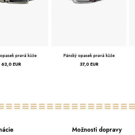
 opasek pravá kůže
Pánský opasek pravá kůže
62,0 EUR
37,0 EUR
100
105
110
115
95
100
105
110
115
mácie
Možnosti dopravy