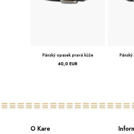
avá kůže
Pánský opasek pravá kůže
Pánský
40,0 EUR
40
90
95
100
105
110
115
95
O Kare
Infor