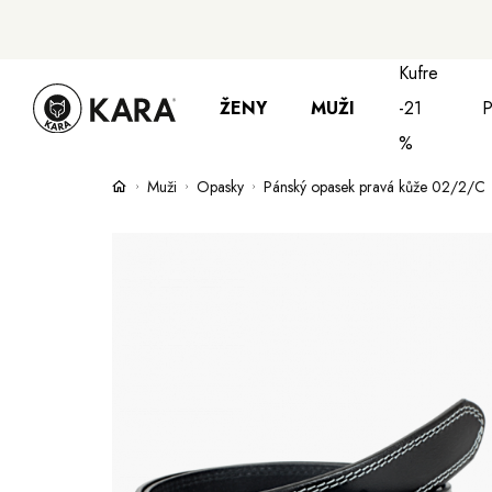
Kufre
ŽENY
MUŽI
-21
P
%
Muži
Opasky
Pánský opasek pravá kůže 02/2/C
Bundy, kabáty a vesty
Bundy, kabáty a
Su