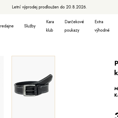
Letní výprodej prodloužen do 20.8.2026.
Kara
Darčekové
Extra
redajne
Služby
klub
poukazy
výhodné
 vesty
kne, vesty a košele
Aktovky, tašky a batohy
Kabelky a batohy
Peňaženky
Peňaženky
Opasky
Opasky
M
P
k
M
K