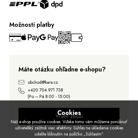
Možnosti platby
Máte otázku ohľadne e-shopu?
obchod@kara.cz
+420 704 971 738
(Po – Pá 8:00 - 15:00)
Cookies
Vrátit zboží
Náš e-shop používa cookies. Vďaka tomu vám môžeme ponúknuť
užívateľský zážitok viac efektívny. Súhlas na ukladanie cookies
udelíte kliknutím na políčko „Súhlasím".