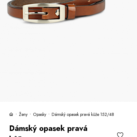
Kufre -21 %
Predajne
Služby
Kara klub
Darčekové poukazy
Extra výhodné
Zľavy
Bundy a kabáty -50 %
Česky
Slovensky
Ženy
Opasky
Dámský opasek pravá kůže 152/48
Dámský opasek pravá