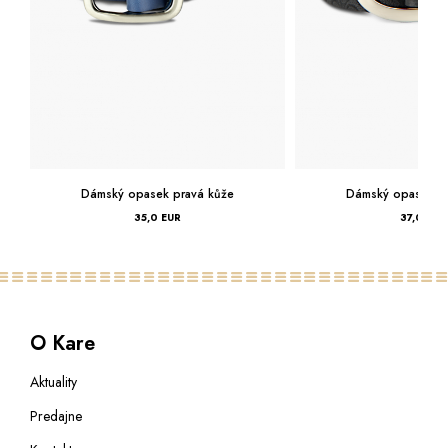
opasek pravá kůže
Dámský opasek pravá kůže
35,0 EUR
37,0 EUR
O Kare
Aktuality
Predajne