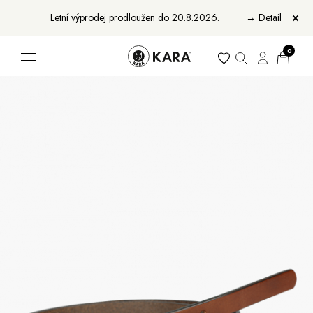
Letní výprodej prodloužen do 20.8.2026.
→
Detail
0
Ženy
Muži
Bundy, kabáty a vesty
Bundy, kabáty a vesty
Sukne, vesty a košele
Aktovky, tašky a batohy
Kabelky a batohy
Peňaženky
Peňaženky
Opasky
Opasky
Manikúry
Šály a šatky
Šály
Manikúry