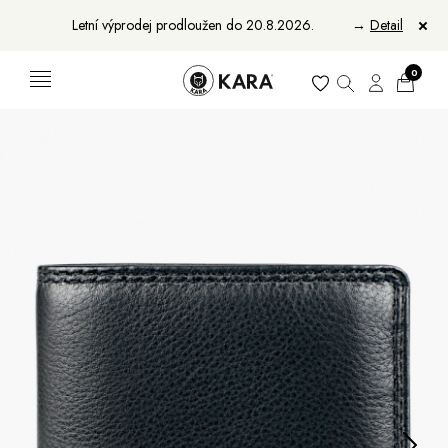
Letní výprodej prodloužen do 20.8.2026.
→
Detail
0
Ženy
Muži
Bundy, kabáty a vesty
Bundy, kabáty a vesty
Sukne, vesty a košele
Aktovky, tašky a batohy
Kabelky a batohy
Peňaženky
Peňaženky
Opasky
Opasky
Manikúry
Šály a šatky
Šály
Manikúry