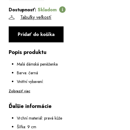
Dostupnosť:
Skladom
Tabuľky veľkostí
Pridať do košíka
Popis produktu
Malá dámská peněženka
Barva: černá
Vnitřní vybavení:
1 kapsa na kovový patent na mince
Zobraziť viac
2 otevřené podélné přihrádky na bankovky
Ďalšie informácie
7 přihrádek na karty
1 průhledná přihrádka se síťkou
Vrchní materiál: pravá kůže
Šířka: 9 cm