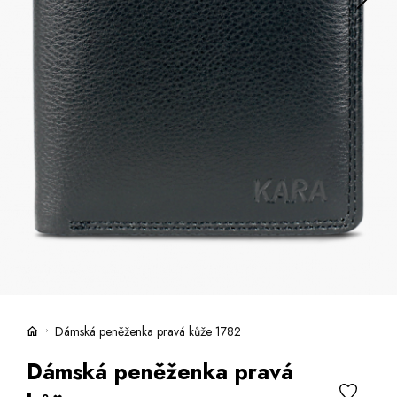
Kufre -21 %
Predajne
Služby
Kara klub
Darčekové poukazy
Extra výhodné
Zľavy
Bundy a kabáty -50 %
Česky
Slovensky
Dámská peněženka pravá kůže 1782
Dámská peněženka pravá