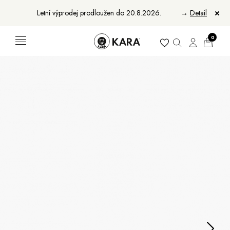
Letní výprodej prodloužen do 20.8.2026.
→
Detail
0
Ženy
Muži
Bundy, kabáty a vesty
Bundy, kabáty a vesty
Sukne, vesty a košele
Aktovky, tašky a batohy
Kabelky a batohy
Peňaženky
Peňaženky
Opasky
Opasky
Manikúry
Šály a šatky
Šály
Manikúry