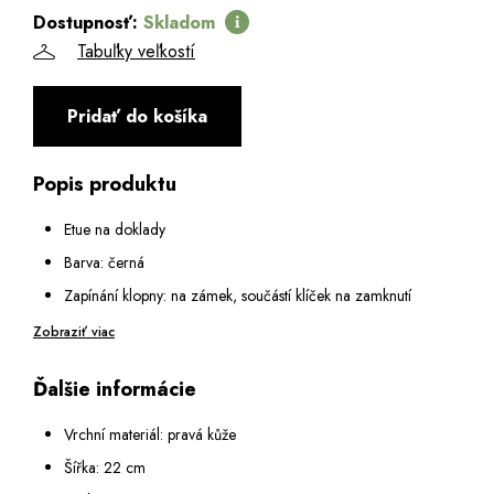
Dostupnosť:
Skladom
Tabuľky veľkostí
Pridať do košíka
Popis produktu
Etue na doklady
Barva: černá
Zapínání klopny: na zámek, součástí klíček na zamknutí
Vnitřní vybavení:
Zobraziť viac
Vnitřní prostor rozdělen kapsou na zip na dvě hlavní
Ďalšie informácie
přihrádky
2 malé kapsy na zip
Vrchní materiál: pravá kůže
2 otevřené malé kapsy
Šířka: 22 cm
1 poutko na pero