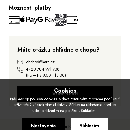
Možnosti platby
Máte otázku ohľadne e-shopu?
obchod@kara.cz
+420 704 971 738
(Po – Pá 8:00 - 15:00)
Cookies
Vrátit zboží
Náš e-shop používa cookies. Vďaka tomu vám môžeme ponúknuť
užívateľský zážitok viac efektívny. Súhlas na ukladanie cookies
udelíte kliknutím na políčko „Súhlasím".
Nastavenia
Súhlasím
© 2026 Kara.