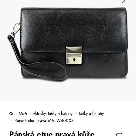
Kufre -21 %
Predajne
Služby
Kara klub
Darčekové poukazy
Extra výhodné
Zľavy
Bundy a kabáty -50 %
Česky
Slovensky
Muži
Aktovky, tašky a batohy
Tašky a batohy
Pánská etue pravá kůže W40003
Pánská etue pravá kůže