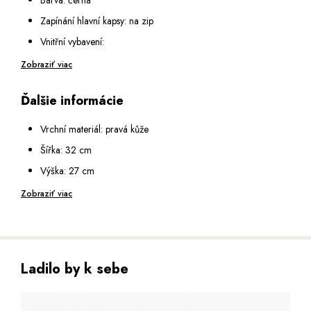
Zapínání hlavní kapsy: na zip
Vnitřní vybavení:
Vnitřní prostor rozdělen velkou zipovou kapsou na dvě
Zobraziť viac
přihrádky
Ďalšie informácie
Malá kapsa na zip a dvě malé otevřené kapsy
Vejde se do ní formát A4
Vrchní materiál: pravá kůže
Dno kabelky chráněno kovovými nýty
Šířka: 32 cm
Výška ucha: 15 cm
Výška: 27 cm
Popruh na rameno: odepínatelný a nastavitelný v rozmezí 65 -
Hloubka: 12 cm
Zobraziť viac
124 cm
Ladilo by k sebe