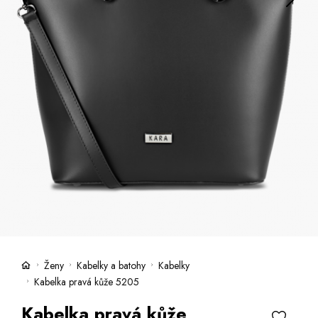
Kufre -21 %
Predajne
Služby
Kara klub
Darčekové poukazy
Extra výhodné
Zľavy
Bundy a kabáty -50 %
Česky
Slovensky
Ženy
Kabelky a batohy
Kabelky
Kabelka pravá kůže 5205
Kabelka pravá kůže