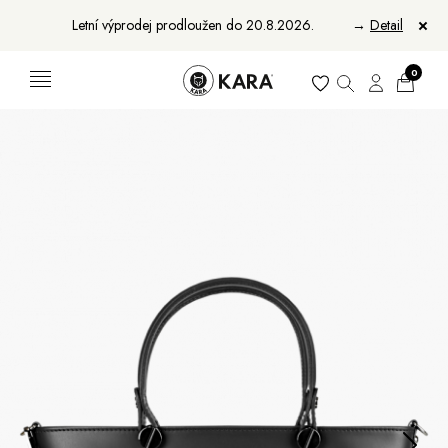
Letní výprodej prodloužen do 20.8.2026.
→
Detail
0
Ženy
Muži
Bundy, kabáty a vesty
Bundy, kabáty a vesty
Sukne, vesty a košele
Aktovky, tašky a batohy
Kabelky a batohy
Peňaženky
Peňaženky
Opasky
Opasky
Manikúry
Šály a šatky
Šály
Manikúry