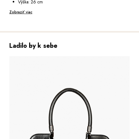
Výška: 26 cm
- 135 cm
Hloubka: 11 cm
Zobraziť viac
Ladilo by k sebe