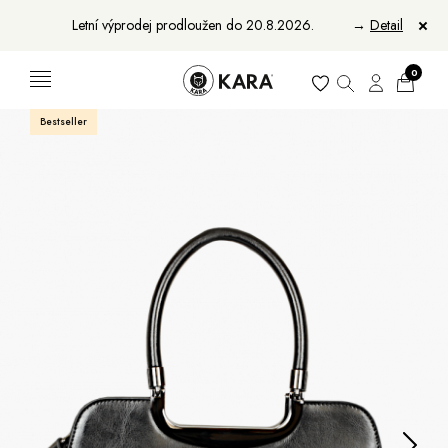
Letní výprodej prodloužen do 20.8.2026.
→
Detail
0
Bestseller
Ženy
Muži
Bundy, kabáty a vesty
Bundy, kabáty a vesty
Sukne, vesty a košele
Aktovky, tašky a batohy
Kabelky a batohy
Peňaženky
Peňaženky
Opasky
Opasky
Manikúry
Šály a šatky
Šály
Manikúry