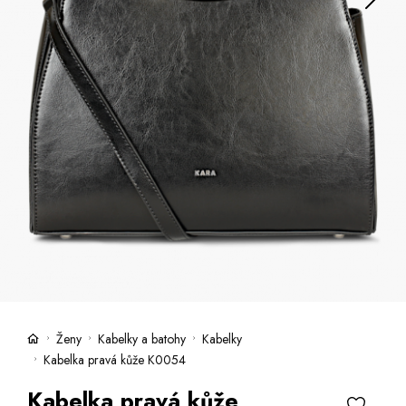
Kufre -21 %
Predajne
Služby
Kara klub
Darčekové poukazy
Extra výhodné
Zľavy
Bundy a kabáty -50 %
Česky
Slovensky
Ženy
Kabelky a batohy
Kabelky
Kabelka pravá kůže K0054
Kabelka pravá kůže