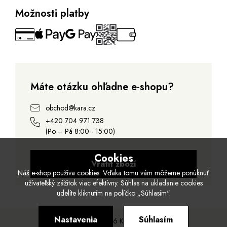
Možnosti platby
Máte otázku ohľadne e-shopu?
obchod@kara.cz
+420 704 971 738
(Po – Pá 8:00 - 15:00)
Cookies
Vrátit zboží
Náš e-shop používa cookies. Vďaka tomu vám môžeme ponúknuť
užívateľský zážitok viac efektívny. Súhlas na ukladanie cookies
udelíte kliknutím na políčko „Súhlasím".
Nastavenia
Súhlasím
© 2026 Kara.