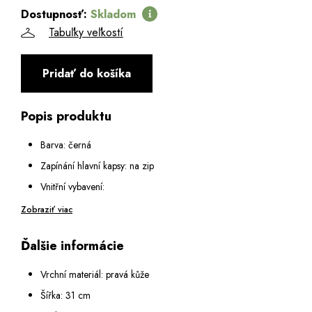
Dostupnosť:
Skladom
Tabuľky veľkostí
Pridať do košíka
Popis produktu
Barva: černá
Zapínání hlavní kapsy: na zip
Vnitřní vybavení:
Vnitřní prostor rozdělen zipovou kapsou na dvě přihrádky
Zobraziť viac
Malá kapsa na zip a malá otevřená kapsa
Ďalšie informácie
Na zadní straně: kapsa na zip
Dno chráněno kovovými nýty
Vrchní materiál: pravá kůže
Výška ucha: 18 cm
Šířka: 31 cm
Popruh na rameno: odepínatelný a nastavitelný v rozmezí 115