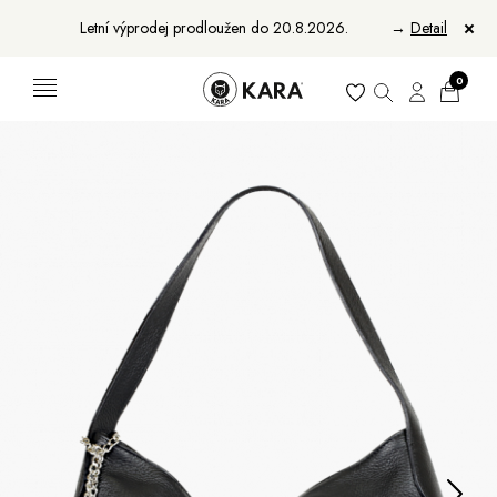
Letní výprodej prodloužen do 20.8.2026.
→
Detail
0
Ženy
Muži
Bundy, kabáty a vesty
Bundy, kabáty a vesty
Sukne, vesty a košele
Aktovky, tašky a batohy
Kabelky a batohy
Peňaženky
Peňaženky
Opasky
Opasky
Manikúry
Šály a šatky
Šály
Manikúry