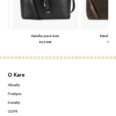
Kabelka pravá kůže
Kabelka pravá
83,0 EUR
124,0 EU
O Kare
Aktuality
Predajne
Kontakty
GDPR