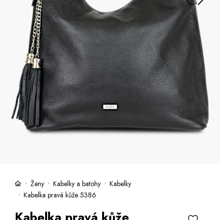
Kufre -21 %
Predajne
Služby
Kara klub
Darčekové poukazy
Extra výhodné
Zľavy
Bundy a kabáty -50 %
Česky
Slovensky
Ženy
Kabelky a batohy
Kabelky
Kabelka pravá kůže 5386
Kabelka pravá kůže