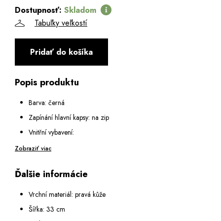
Dostupnosť:
Skladom
Tabuľky veľkostí
Pridať do košíka
Popis produktu
Barva: černá
Zapínání hlavní kapsy: na zip
Vnitřní vybavení:
Vnitřní prostor rozdělen velkou zipovou kapsou na dvě
Zobraziť viac
přihrádky
Ďalšie informácie
Malá kapsa na zip a dvě malé otevřené kapsy
Výška ucha: 22 cm
Vrchní materiál: pravá kůže
Nemá dlouhý popruh na rameno
Šířka: 33 cm