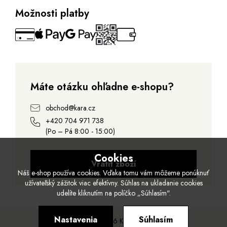
Možnosti platby
Máte otázku ohľadne e-shopu?
obchod@kara.cz
+420 704 971 738
(Po – Pá 8:00 - 15:00)
Cookies
Vrátit zboží
Náš e-shop používa cookies. Vďaka tomu vám môžeme ponúknuť
užívateľský zážitok viac efektívny. Súhlas na ukladanie cookies
udelíte kliknutím na políčko „Súhlasím".
Nastavenia
Súhlasím
© 2026 Kara.