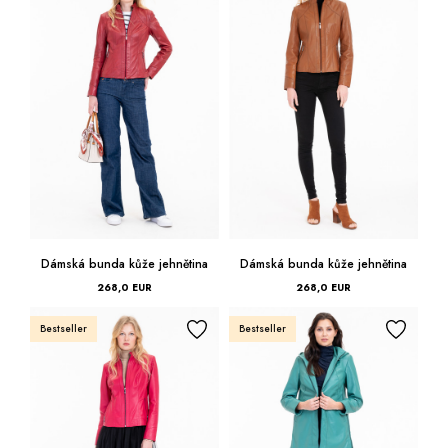
Od najdrahšieho
Kufre -21 %
Predajne
Služby
Kara klub
Sivá
36
Darčekové poukazy
Extra výhodné
Zľavy
Biela
38
Bundy a kabáty -50 %
Béžová
40
Česky
Slovensky
Hnedá
42
Červená
44
Dámská bunda kůže jehnětina
Dámská bunda kůže jehnětina
268,0 EUR
268,0 EUR
Modrá
46
Bestseller
Bestseller
Ostatné
48
Fialová
50