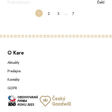
Predchádzajúci
Ďalší
…
1
2
3
7
O Kare
Aktuality
Predajne
Kontakty
GDPR