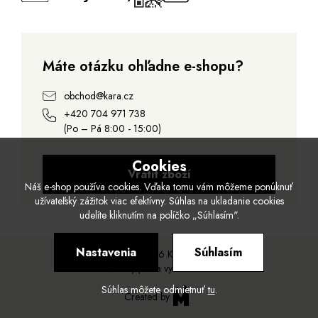
Máte otázku ohľadne e-shopu?
obchod@kara.cz
+420 704 971 738
(Po – Pá 8:00 - 15:00)
Cookies
Vrátit zboží
Náš e-shop používa cookies. Vďaka tomu vám môžeme ponúknuť
užívateľský zážitok viac efektívny. Súhlas na ukladanie cookies
udelíte kliknutím na políčko „Súhlasím".
Nastavenia
Súhlasím
© 2026 Kara.
Všetky práva vyhradené.
Súhlas môžete odmietnuť
tu
.
Created by