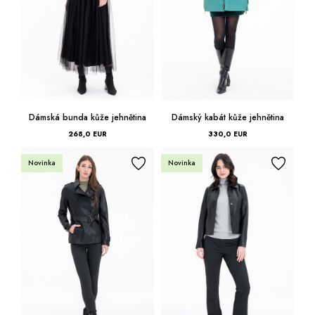
Modrá
52
Tmavo
54
zelená
Zelená
Dámská bunda kůže jehnětina
Dámský kabát kůže jehnětina
Ružová
268,0 EUR
330,0 EUR
Žltá
Novinka
Novinka