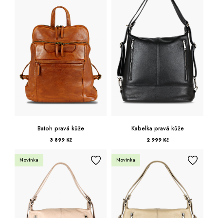
Od nejdražšího
Kufry -21 %
Prodejny
Služby
Kara klub
Šedá
Dárkové poukazy
Extra výhodné
Slevy
Béžová
Bundy a kabáty -50 %
Hnědá
Česky
Slovensky
Červená
Růžová
Batoh pravá kůže
Kabelka pravá kůže
3 899 Kč
2 999 Kč
Novinka
Novinka