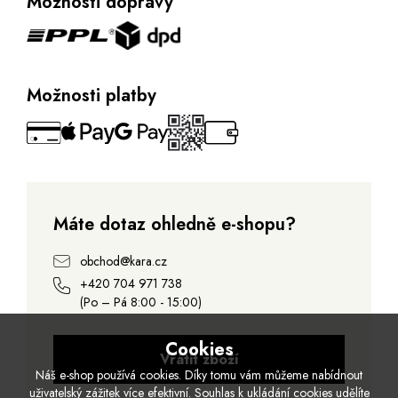
Možnosti dopravy
Možnosti platby
Máte dotaz ohledně e-shopu?
obchod@kara.cz
+420 704 971 738
(Po – Pá 8:00 - 15:00)
Cookies
Vrátit zboží
Náš e-shop používá cookies. Díky tomu vám můžeme nabídnout
uživatelský zážitek více efektivní. Souhlas k ukládání cookies udělíte