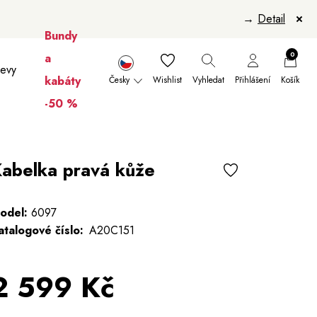
→
Detail
Bundy
0
a
levy
kabáty
Česky
Wishlist
Vyhledat
Přihlášení
Košík
-50 %
nikúry
Šály a šátky
Šály
Manikúry
abelka pravá kůže
odel:
6097
atalogové číslo:
A20C151
2 599 Kč