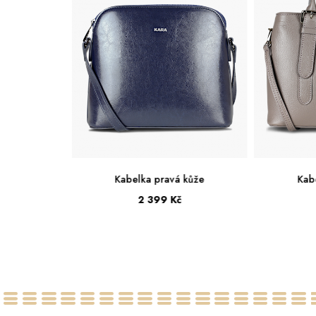
 kůže
Kabelka pravá kůže
Kab
č
2 799 Kč
Střední