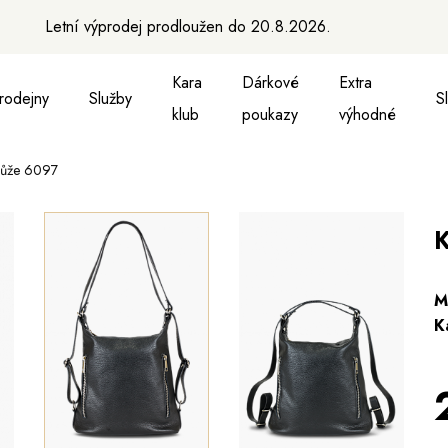
Letní výprodej prodloužen do 20.8.2026.
Kara
Dárkové
Extra
rodejny
Služby
S
klub
poukazy
výhodné
kůže 6097
a vesty
ukně, vesty a košile
Aktovky, tašky a batohy
Kabelky a batohy
Peněženky
Peněženky
Pásky
Pásky
Ma
K
M
K