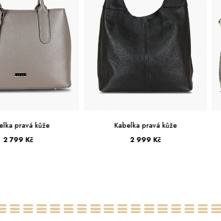
elka pravá kůže
Kabelka pravá kůže
2 999 Kč
2 699 Kč
Velká
Střední