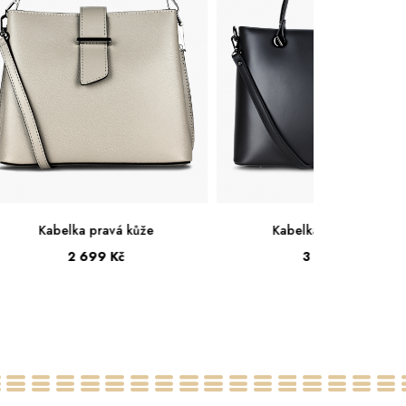
Kabelka pravá kůže
Kabelka pravá kůže
3 199 Kč
2 999 Kč
Velká
Střední