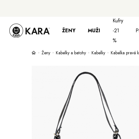
Kufry
ŽENY
MUŽI
-21
P
%
Ženy
Kabelky a batohy
Kabelky
Kabelka pravá 
Bundy, kabáty a saka
Bundy, kabáty 
S