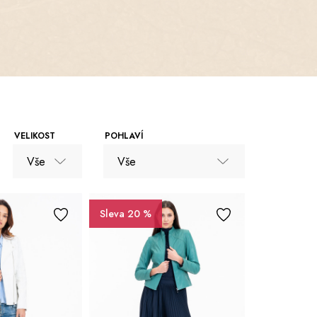
VELIKOST
POHLAVÍ
Vše
Vše
Vše
Vše
Sleva 20 %
M
Muži
L
Ženy
XL