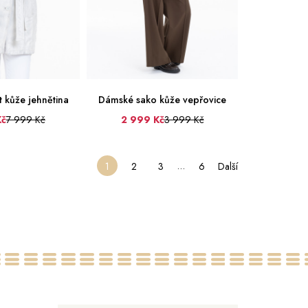
 kůže jehnětina
Dámské sako kůže vepřovice
Kč
7 999 Kč
2 999 Kč
3 999 Kč
42
44
46
36
38
40
42
44
46
…
1
2
3
6
Další
48