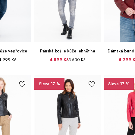
ůže vepřovice
Pánská košile kůže jehnětina
Dámská bunda
4 999 Kč
4 899 Kč
5 500 Kč
5 299 
48
50
52
56
58
60
38
40
Sleva 17 %
Sleva 17 %