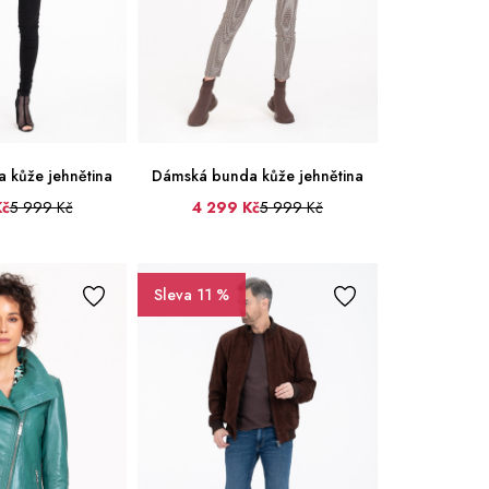
 kůže jehnětina
Dámská bunda kůže jehnětina
Kč
5 999 Kč
4 299 Kč
5 999 Kč
40
40
42
44
Sleva 11 %