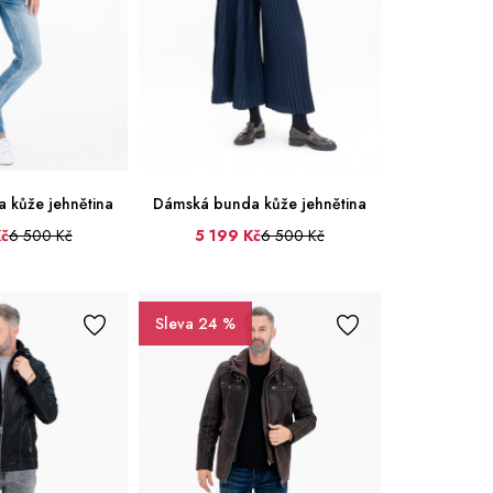
XXL
3XL
4XL
 kůže jehnětina
Dámská bunda kůže jehnětina
34
č
6 500 Kč
5 199 Kč
6 500 Kč
36
40
42
38
Sleva 24 %
40
36
38
40
42
44
46
48
42
44