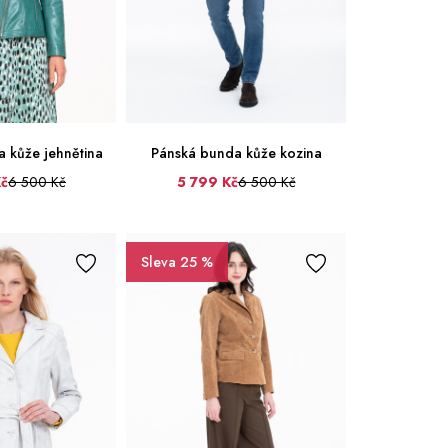
 kůže jehnětina
Pánská bunda kůže kozina
Kč
6 500 Kč
5 799 Kč
6 500 Kč
50
52
54
56
58
60
42
44
46
Sleva 25 %
48