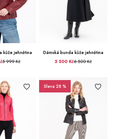
62
64
 kůže jehnětina
Dámská bunda kůže jehnětina
Kč
5 999 Kč
5 500 Kč
6 500 Kč
34
36
38
40
42
44
42
44
46
46
Sleva 28 %