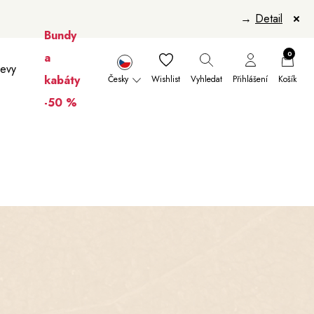
→
Detail
Bundy
0
a
levy
kabáty
Česky
Wishlist
Vyhledat
Přihlášení
Košík
-50 %
nikúry
Šály a šátky
Šály
Manikúry