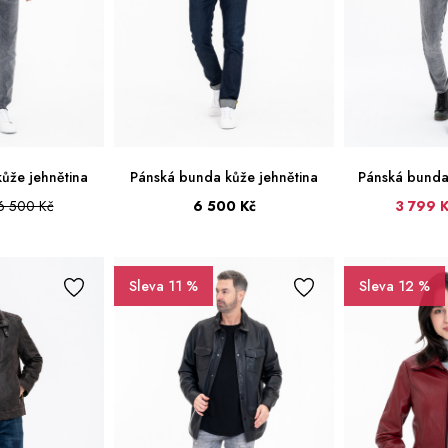
ůže jehnětina
Pánská bunda kůže jehnětina
Pánská bunda
6 500 Kč
6 500 Kč
3 799 K
50
52
54
56
58
60
48
50
52
54
56
58
Sleva 11 %
Sleva 12 %
60