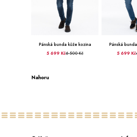
Pánská bunda kůže kozina
Pánská bunda
5 699 Kč
6 500 Kč
5 699 Kč
48
50
52
54
56
58
48
50
52
60
60
Nahoru