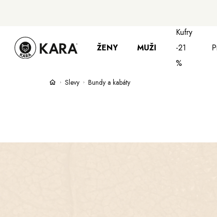
Kufry
ŽENY
MUŽI
-21
P
%
Slevy
Bundy a kabáty
Bundy, kabáty a saka
Bundy, kabáty 
S