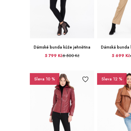
Dámské bunda kůže jehnětina
Dámská bunda k
5 799 Kč
6 500 Kč
5 699 Kč
34
36
38
34
36
38
40
42
44
46
Sleva 10 %
Sleva 12 %