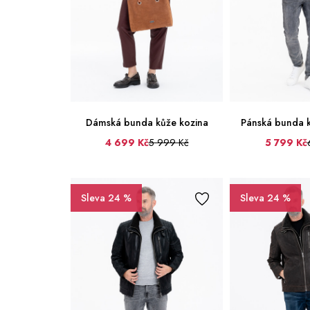
Dámská bunda kůže kozina
Pánská bunda k
4 699 Kč
5 999 Kč
5 799 Kč
36
38
40
42
44
46
48
50
52
Sleva 24 %
Sleva 24 %