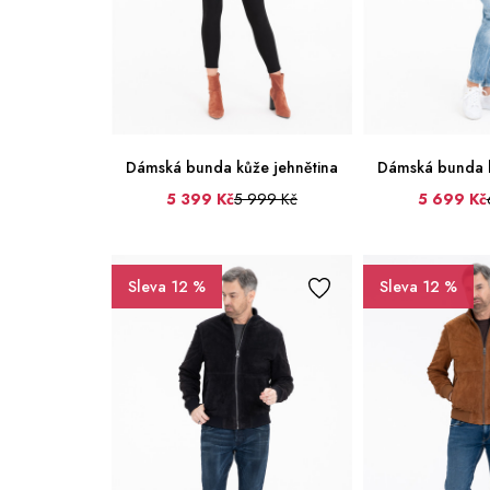
Dámská bunda kůže jehnětina
Dámská bunda k
5 399 Kč
5 999 Kč
5 699 Kč
36
38
40
42
44
46
Sleva 12 %
Sleva 12 %
48
50
38
42