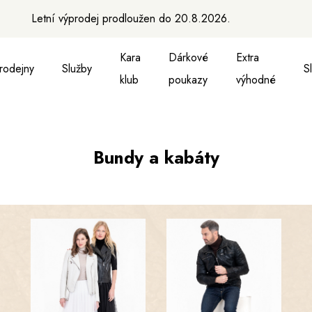
Letní výprodej prodloužen do 20.8.2026.
Kara
Dárkové
Extra
rodejny
Služby
S
klub
poukazy
výhodné
a vesty
ukně, vesty a košile
Aktovky, tašky a batohy
Kabelky a batohy
Peněženky
Peněženky
Pásky
Pásky
Ma
Bundy a kabáty