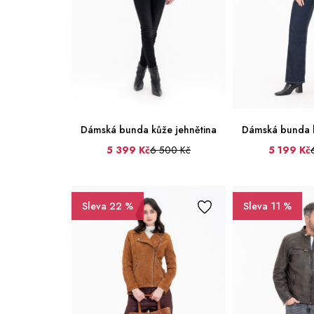
Dámská bunda kůže jehnětina
Dámská bunda k
5 399 Kč
6 500 Kč
5 199 Kč
Sleva 22 %
Sleva 11 %
36
38
40
42
44
36
38
40
48