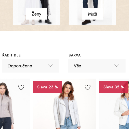
Ženy
Muži
ŘADIT DLE
BARVA
Doporučeno
Vše
Doporučeno
Vše
Sleva 23 %
Sleva 35 %
Názvu A-Z
Černá
Od nejlevnějšího
Šedá
Od nejdražšího
Bílá