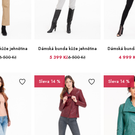
ůže jehnětina
Dámská bunda kůže jehnětina
Dámská bunda
6 500 Kč
5 399 Kč
6 500 Kč
4 999 
40
42
44
36
38
40
42
44
46
34
36
38
48
Sleva 14 %
Sleva 14 %