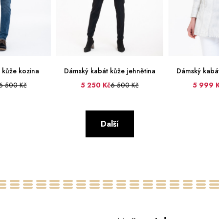
 kůže kozina
Dámský kabát kůže jehnětina
Dámský kabát
6 500 Kč
5 250 Kč
6 500 Kč
5 999 
34
36
38
40
54
56
58
36
38
40
Další