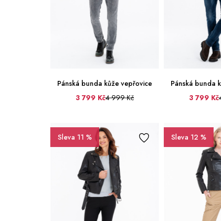
Pánská bunda kůže vepřovice
Pánská bunda k
3 799 Kč
4 999 Kč
3 799 Kč
50
52
54
56
58
60
50
52
54
62
62
Sleva 11 %
Sleva 12 %