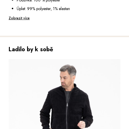
Délka: 64 cm, vel. 48
Úplet: 99% polyester, 1% elastan
Výška modela: 185 cm (vel. 48)
Obsahuje netextilní části živočišného původu
Zobrazit více
Péče: speciální čištění pro usně
Ladilo by k sobě