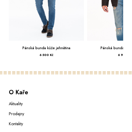
 jehnětina
Pánská bunda kůže jehnětina
Pán
č
6 999 Kč
O Kaře
Aktuality
Prodejny
Kontakty