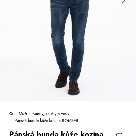
Kufry -21 %
Prodejny
Služby
Kara klub
Dárkové poukazy
Extra výhodné
Slevy
Bundy a kabáty -50 %
Česky
Slovensky
Muži
Bundy, kabáty a vesty
Pánská bunda kůže kozina BOMBER
Pánská bunda kůže kozina