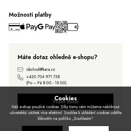
Možnosti platby
Máte dotaz ohledně e-shopu?
obchod@kara.cz
+420 704 971 738
(Po – Pá 8:00 - 15:00)
Cookies
Vrátit zboží
Náš e-shop používá cookies. Díky tomu vám můžeme nabídnout
uživatelský zážitek více efektivní. Souhlas k ukládání cookies udělíte
kliknutím na políčko „Souhlasím".