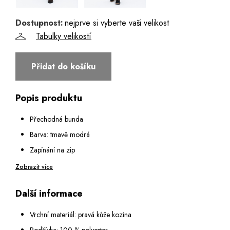
56
Dostupnost:
nejprve si vyberte vaši velikost
Tabulky velikostí
58
Přidat do košíku
60
Popis produktu
Přechodná bunda
Barva: tmavě modrá
Zapínání na zip
Dvě boční kapsy bez zapínání
Zobrazit více
Vnitřní náprsní kapsy, jedna na zip, jedna na knoflík
Další informace
Rukáv je hladký zakončený lemem z úpletu
Límec do stojáku s lemem z úpletu
Vrchní materiál: pravá kůže kozina
Spodní okraj je zakončený lemem z úpletu
Podšívka: 100 % polyester