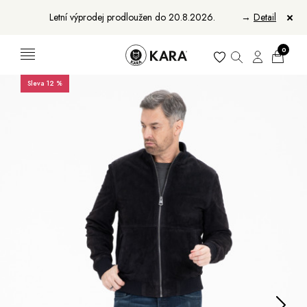
Letní výprodej prodloužen do 20.8.2026.
→
Detail
0
Sleva 12 %
Ženy
Muži
Bundy, kabáty a saka
Bundy, kabáty a vesty
Sukně, vesty a košile
Aktovky, tašky a batohy
Kabelky a batohy
Peněženky
Peněženky
Pásky
Pásky
Manikúry
Šály a šátky
Šály
Manikúry