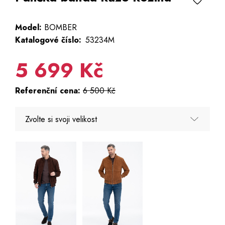
Model:
BOMBER
Katalogové číslo:
53234M
5 699 Kč
Referenční cena:
6 500 Kč
Zvolte si svoji velikost
48
50
52
54