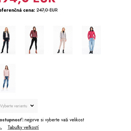
eferenčná cena:
247,0 EUR
ostupnosť:
nejprve si vyberte vaši velikost
Tabuľky veľkostí