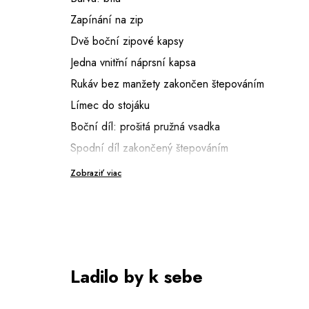
Zapínání na zip
Dvě boční zipové kapsy
Jedna vnitřní náprsní kapsa
Rukáv bez manžety zakončen štepováním
Límec do stojáku
Boční díl: prošitá pružná vsadka
Spodní díl zakončený štepováním
Délka: 57 cm (vel. 38)
Zobraziť viac
Výška modelky: 181 cm (vel. 36)
Ladilo by k sebe