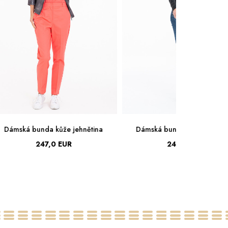
Dámská bunda kůže jehnětina
Dámská bunda kůže jehněti
247,0 EUR
247,0 EUR
36
38
40
42
44
38
40
42
44
46