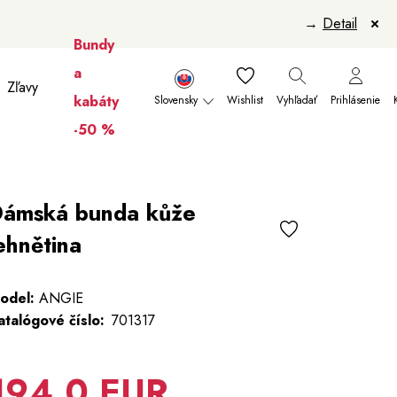
→
Detail
Bundy
a
Zľavy
kabáty
Slovensky
Wishlist
Vyhľadať
Prihlásenie
-50 %
anikúry
Šály a šatky
Šály
Manikúry
ámská bunda kůže
ehnětina
odel:
ANGIE
atalógové číslo:
701317
194,0 EUR