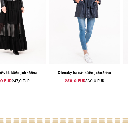
řivák kůže jehnětina
Dámský kabát kůže jehnětina
,0 EUR
247,0 EUR
258,0 EUR
330,0 EUR
36
40
42
48
50
52