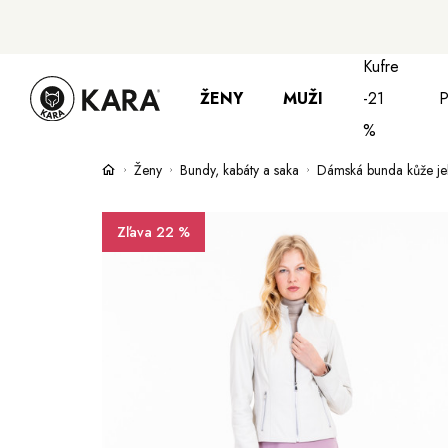
Kufre
ŽENY
MUŽI
-21
P
%
Ženy
Bundy, kabáty a saka
Dámská bunda kůže je
Bundy, kabáty a vesty
Bundy, kabáty a
Su
Zľava 22 %