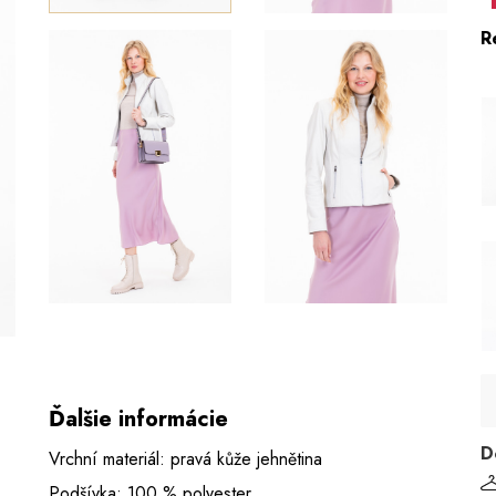
R
Ďalšie informácie
D
Vrchní materiál: pravá kůže jehnětina
Podšívka: 100 % polyester