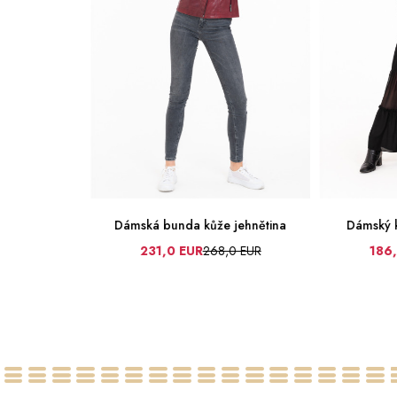
 jehnětina
Dámská bunda kůže jehnětina
Dámský k
0 EUR
231,0 EUR
268,0 EUR
186
0
36
38
40
42
44
46
48