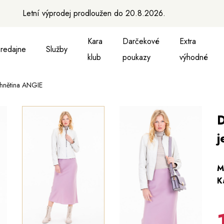
Letní výprodej prodloužen do 20.8.2026.
Kara
Darčekové
Extra
redajne
Služby
klub
poukazy
výhodné
hnětina ANGIE
 vesty
kne, vesty a košele
Aktovky, tašky a batohy
Kabelky a batohy
Peňaženky
Peňaženky
Opasky
Opasky
M
D
j
M
K