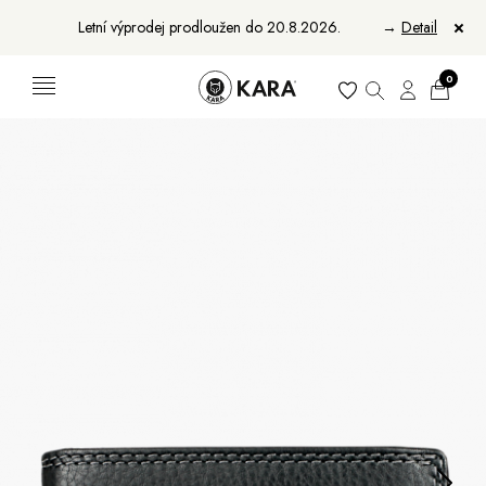
Letní výprodej prodloužen do 20.8.2026.
→
Detail
0
Ženy
Muži
Bundy, kabáty a vesty
Bundy, kabáty a vesty
Sukne, vesty a košele
Aktovky, tašky a batohy
Kabelky a batohy
Peňaženky
Peňaženky
Opasky
Opasky
Manikúry
Šály a šatky
Šály
Manikúry