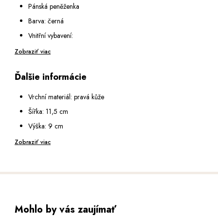
Pánská peněženka
Barva: černá
Vnitřní vybavení:
1 kapsa na kovový patent na mince
Zobraziť viac
2 otevřené podélné přihrádky na bankovky
Ďalšie informácie
13 přihrádek na karty
1 průhledná přihrádka se síťkou
Vrchní materiál: pravá kůže
Šířka: 11,5 cm
Výška: 9 cm
Hloubka: 2,5 cm
Zobraziť viac
Mohlo by vás zaujímať