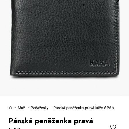
Kufre -21 %
Predajne
Služby
Kara klub
Darčekové poukazy
Extra výhodné
Zľavy
Bundy a kabáty -50 %
Česky
Slovensky
Muži
Peňaženky
Pánská peněženka pravá kůže 6956
Pánská peněženka pravá