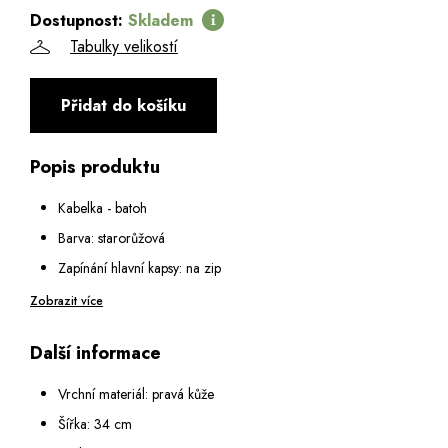
Dostupnost:
Skladem
Tabulky velikostí
Přidat do košíku
Popis produktu
Kabelka - batoh
Barva: starorůžová
Zapínání hlavní kapsy: na zip
Vnitřní vybavení: malá kapsa na zip a dvě malé otevřené kapsy
Zobrazit více
Na přední straně: dvě malé kapsy na zip
Další informace
Na zadní straně: kapsa na zip
Vejde se formát A4
Vrchní materiál: pravá kůže
Výška ucha: 25 cm
Šířka: 34 cm
Popruh na ramena: nastavitelný v rozmezí 42 - 80 cm