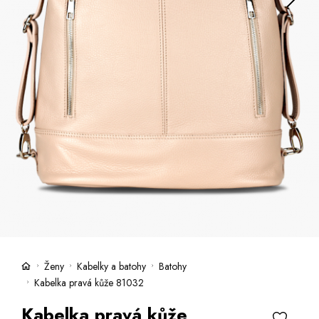
Kufry -21 %
Prodejny
Služby
Kara klub
Dárkové poukazy
Extra výhodné
Slevy
Bundy a kabáty -50 %
Česky
Slovensky
Ženy
Kabelky a batohy
Batohy
Kabelka pravá kůže 81032
Kabelka pravá kůže