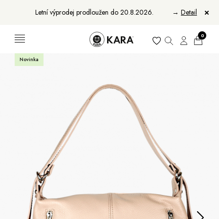
Letní výprodej prodloužen do 20.8.2026.
→
Detail
0
Novinka
Ženy
Muži
Bundy, kabáty a saka
Bundy, kabáty a vesty
Sukně, vesty a košile
Aktovky, tašky a batohy
Kabelky a batohy
Peněženky
Peněženky
Pásky
Pásky
Manikúry
Šály a šátky
Šály
Manikúry