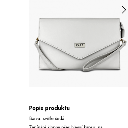
Popis produktu
Barva: světle šedá
Zapínání klopny přes hlavní kapsu: na