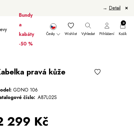
→
Detail
Bundy
0
a
levy
kabáty
Česky
Wishlist
Vyhledat
Přihlášení
Košík
-50 %
nikúry
Šály a šátky
Šály
Manikúry
abelka pravá kůže
odel:
GDNO 106
atalogové číslo:
A87L02S
2 299 Kč