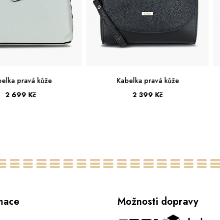
elka pravá kůže
Kabelka pravá kůže
2 699 Kč
2 399 Kč
Střední
Malá
mace
Možnosti dopravy