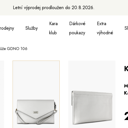
Letní výprodej prodloužen do 20.8.2026.
Kara
Dárkové
Extra
rodejny
Služby
S
klub
poukazy
výhodné
 kůže GDNO 106
a vesty
ukně, vesty a košile
Aktovky, tašky a batohy
Kabelky a batohy
Peněženky
Peněženky
Pásky
Pásky
Ma
K
M
K