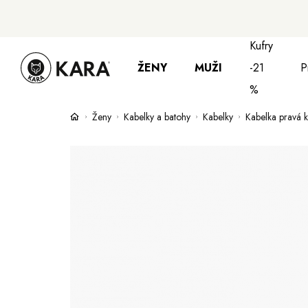
Kufry
ŽENY
MUŽI
-21
P
%
Ženy
Kabelky a batohy
Kabelky
Kabelka pravá
Bundy, kabáty a saka
Bundy, kabáty 
S