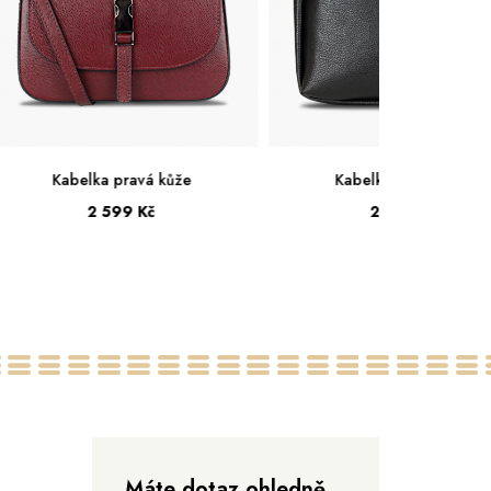
Kabelka pravá kůže
Kabelka pravá kůže
2 599 Kč
2 999 Kč
Střední
Malá
Máte dotaz ohledně