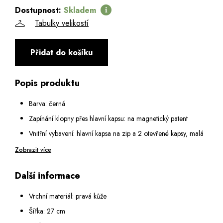
Dostupnost:
Skladem
Tabulky velikostí
Přidat do košíku
Popis produktu
Barva: černá
Zapínání klopny přes hlavní kapsu: na magnetický patent
Vnitřní vybavení: hlavní kapsa na zip a 2 otevřené kapsy, malá
kapsa na zip
Zobrazit více
Odepínatelné držátko na ruku: 17 cm
Další informace
Popruh na rameno: odepínatelný a nastavitelný v rozmezí 65 -
125 cm
Vrchní materiál: pravá kůže
Šířka: 27 cm