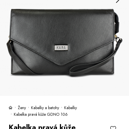
Kufry -21 %
Prodejny
Služby
Kara klub
Dárkové poukazy
Extra výhodné
Slevy
Bundy a kabáty -50 %
Česky
Slovensky
Ženy
Kabelky a batohy
Kabelky
Kabelka pravá kůže GDNO 106
Kabelka pravá kůže