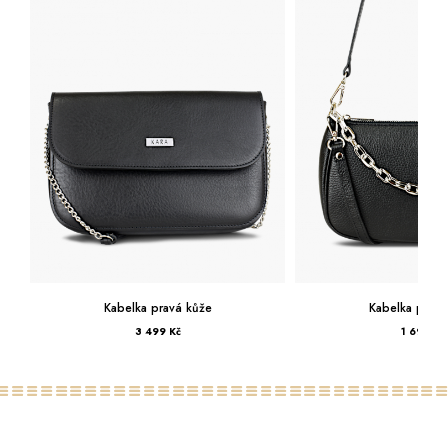
Kabelka pravá kůže
Kabelka pravá
3 499 Kč
1 699 Kč