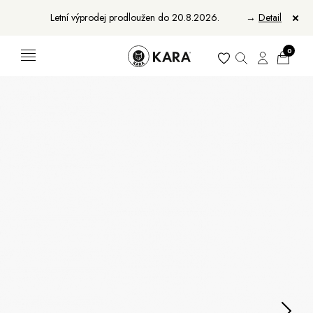
Letní výprodej prodloužen do 20.8.2026.
→
Detail
0
Ženy
Muži
Bundy, kabáty a saka
Bundy, kabáty a vesty
Sukně, vesty a košile
Aktovky, tašky a batohy
Kabelky a batohy
Peněženky
Peněženky
Pásky
Pásky
Manikúry
Šály a šátky
Šály
Manikúry