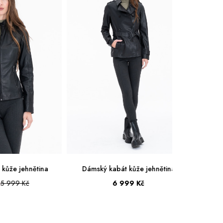
Dámský kabát kůže jehnětina
Dámská bunda kůže jehněti
6 999 Kč
5 999 Kč
36
38
40
42
44
46
34
36
38
40
42
4