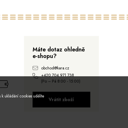
Máte dotaz ohledně
e-shopu?
obchod@kara.cz
+420 704 971 738
(Po – Pá 8:00 - 15:00)
 k ukládání cookies udělíte
Vrátit zboží