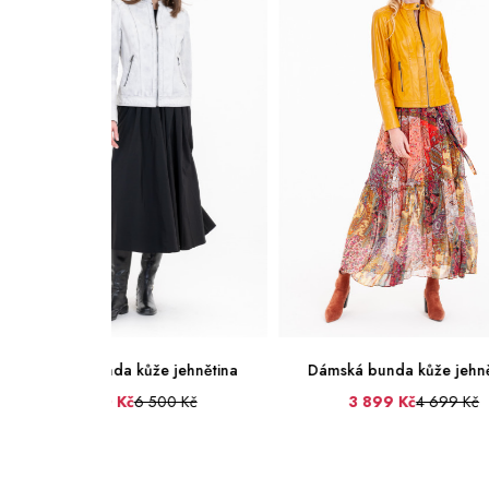
 jehnětina
Dámská bunda kůže jehnětina
Dámská b
0 Kč
3 899 Kč
4 699 Kč
3 
42
44
36
38
40
42