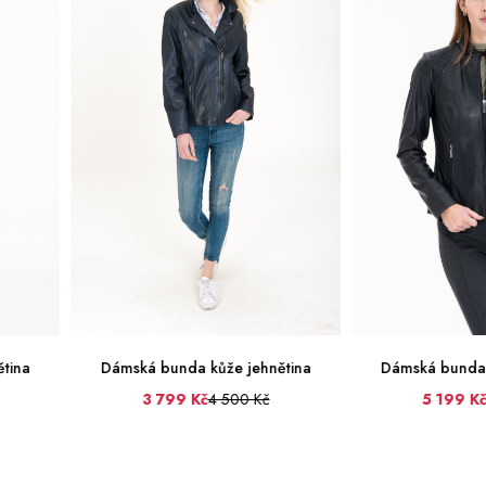
unda kůže jehnětina
Dámská bunda kůže jehnětina
799 Kč
4 500 Kč
5 199 Kč
5 999 Kč
36
38
40
42
44
42
46