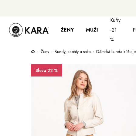
Kufry
ŽENY
MUŽI
-21
P
%
Ženy
Bundy, kabáty a saka
Dámská bunda kůže je
Bundy, kabáty a saka
Bundy, kabáty 
S
Sleva 22 %