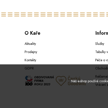
O Kaře
Infor
Aktuality
Služby
Prodejny
Tabulky v
Kontakty
Péče o v
GDPR
Obchodn
Reklamač
Náš e-shop používá cookies
Vrácení 