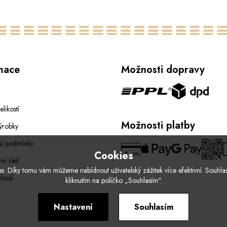
mace
Možnosti dopravy
elikostí
Možnosti platby
ýrobky
í podmínky
Cookies
ní řád
. Díky tomu vám můžeme nabídnout uživatelský zážitek více efektivní. Souhlas
zboží
kliknutím na políčko „Souhlasím".
Nastavení
Souhlasím