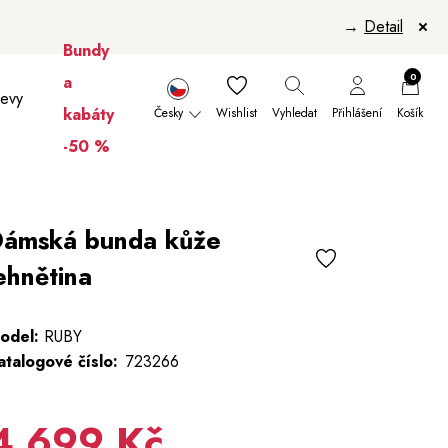
→
Detail
Bundy
0
a
levy
kabáty
Česky
Wishlist
Vyhledat
Přihlášení
Košík
-50 %
nikúry
Šály a šátky
Šály
Manikúry
ámská bunda kůže
ehnětina
odel:
RUBY
atalogové číslo:
723266
4 699 Kč