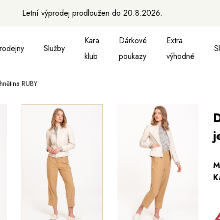
Letní výprodej prodloužen do 20.8.2026.
Kara
Dárkové
Extra
rodejny
Služby
S
klub
poukazy
výhodné
hnětina RUBY
a vesty
ukně, vesty a košile
Aktovky, tašky a batohy
Kabelky a batohy
Peněženky
Peněženky
Pásky
Pásky
Ma
D
j
M
K