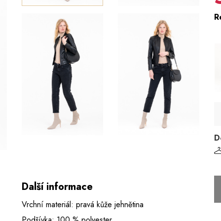
R
D
Další informace
Vrchní materiál: pravá kůže jehnětina
Podšívka: 100 % polyester