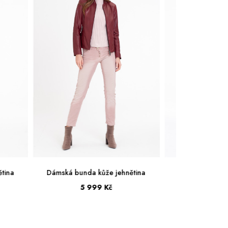
Dámská bunda kůže jehnětina
Dámská bunda kůže jehněti
5 999 Kč
5 999 Kč
36
38
40
42
44