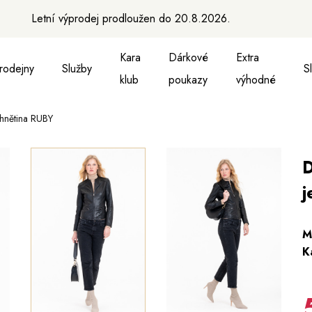
Letní výprodej prodloužen do 20.8.2026.
Kara
Dárkové
Extra
rodejny
Služby
S
klub
poukazy
výhodné
hnětina RUBY
a vesty
ukně, vesty a košile
Aktovky, tašky a batohy
Kabelky a batohy
Peněženky
Peněženky
Pásky
Pásky
Ma
D
j
M
K