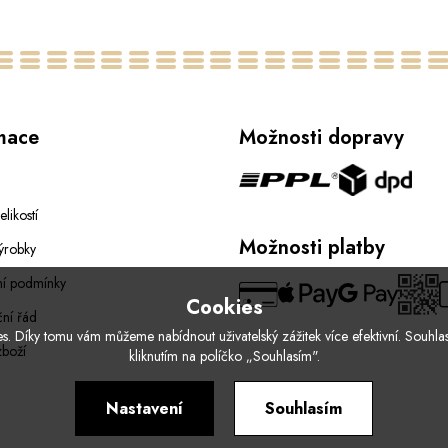
mace
Možnosti dopravy
elikostí
Možnosti platby
ýrobky
í podmínky
Cookies
ní řád
. Díky tomu vám můžeme nabídnout uživatelský zážitek více efektivní. Souhlas
zboží
kliknutím na políčko „Souhlasím".
Nastavení
Souhlasím