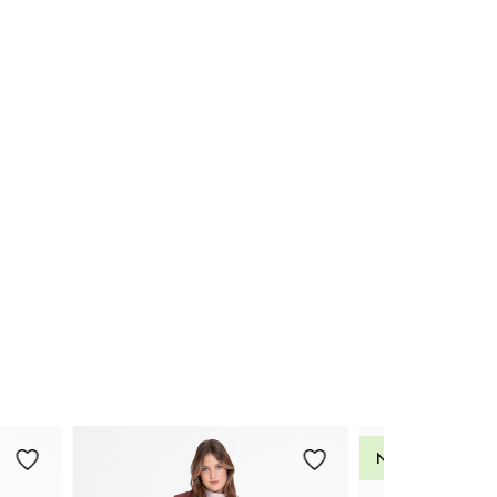
42
44
46
Novinka