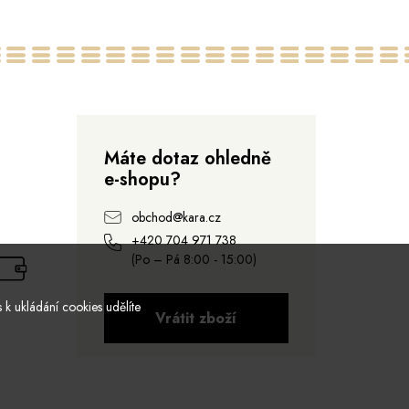
38
40
42
44
Máte dotaz ohledně
e-shopu?
obchod@kara.cz
+420 704 971 738
(Po – Pá 8:00 - 15:00)
 k ukládání cookies udělíte
Vrátit zboží