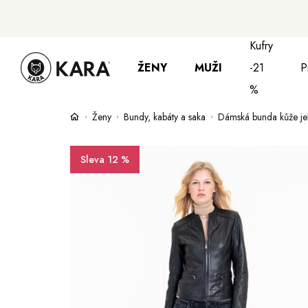
Kufry
ŽENY
MUŽI
-21
P
%
Ženy
Bundy, kabáty a saka
Dámská bunda kůže je
Bundy, kabáty a saka
Bundy, kabáty 
S
Sleva 12 %