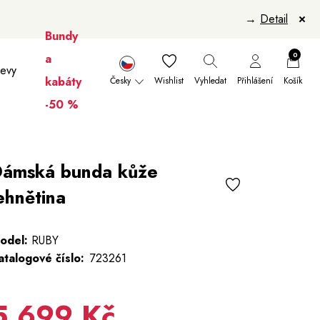
→
Detail
Bundy
0
a
levy
kabáty
Česky
Wishlist
Vyhledat
Přihlášení
Košík
-50 %
nikúry
Šály a šátky
Šály
Manikúry
ámská bunda kůže
ehnětina
odel:
RUBY
atalogové číslo:
723261
5 699 Kč