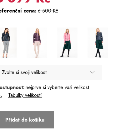
eferenční cena:
6 500 Kč
Zvolte si svoji velikost
ostupnost:
nejprve si vyberte vaši velikost
34
Tabulky velikostí
36
38
Přidat do košíku
40