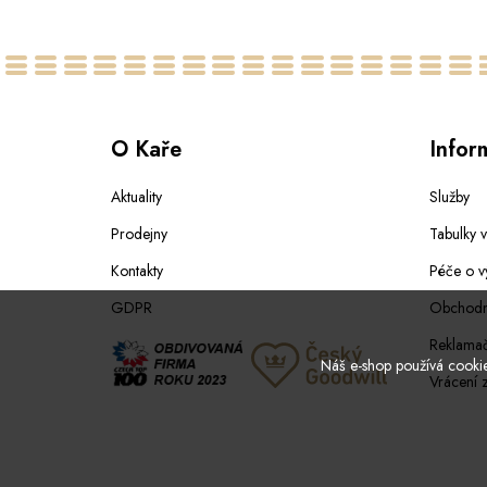
O Kaře
Infor
Aktuality
Služby
Prodejny
Tabulky v
Kontakty
Péče o v
GDPR
Obchodn
Reklamač
Náš e-shop používá cookies
Vrácení 