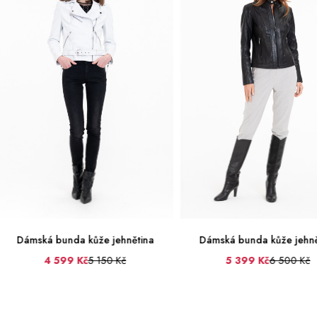
unda kůže jehnětina
Dámská bunda kůže jehnětina
599 Kč
5 150 Kč
5 399 Kč
6 500 Kč
36
38
40
36
38
40
42
44
46
48