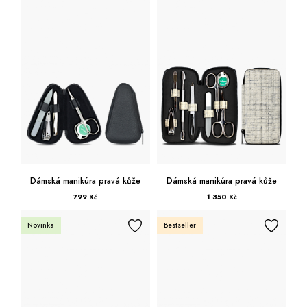
Od nejdražšího
Kufry -21 %
Prodejny
Služby
Kara klub
Béžová
Dárkové poukazy
Extra výhodné
Slevy
Červená
Bundy a kabáty -50 %
Růžová
Česky
Slovensky
Dámská manikúra pravá kůže
Dámská manikúra pravá kůže
799 Kč
1 350 Kč
Novinka
Bestseller