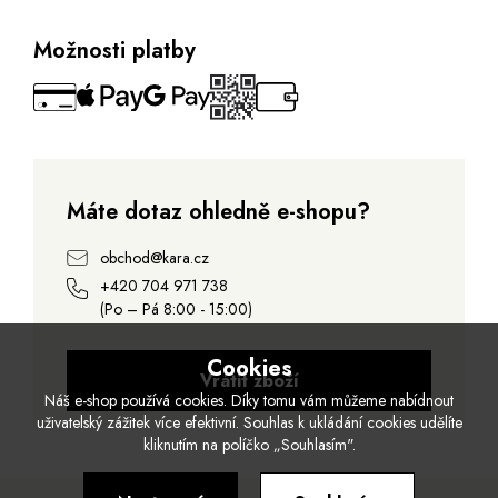
Možnosti platby
Máte dotaz ohledně e-shopu?
obchod@kara.cz
+420 704 971 738
(Po – Pá 8:00 - 15:00)
Cookies
Vrátit zboží
Náš e-shop používá cookies. Díky tomu vám můžeme nabídnout
uživatelský zážitek více efektivní. Souhlas k ukládání cookies udělíte
kliknutím na políčko „Souhlasím".