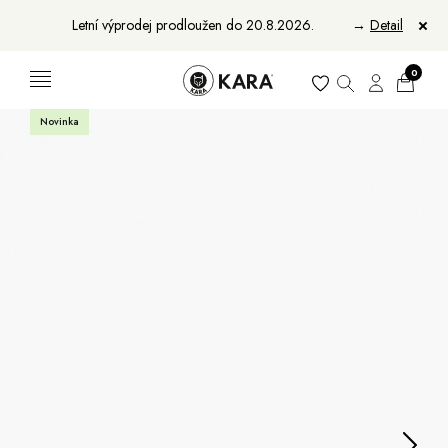
Letní výprodej prodloužen do 20.8.2026.
→
Detail
0
Novinka
Ženy
Muži
Bundy, kabáty a saka
Bundy, kabáty a vesty
Sukně, vesty a košile
Aktovky, tašky a batohy
Kabelky a batohy
Peněženky
Peněženky
Pásky
Pásky
Manikúry
Šály a šátky
Šály
Manikúry