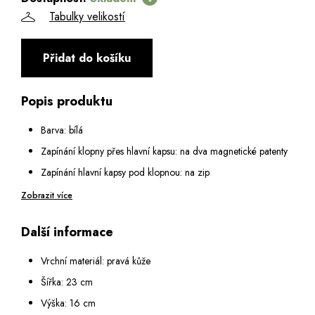
Tabulky velikostí
Přidat do košíku
Popis produktu
Barva: bílá
Zapínání klopny přes hlavní kapsu: na dva magnetické patenty
Zapínání hlavní kapsy pod klopnou: na zip
Vnitřní vybavení: malá kapsa na zip
Zobrazit více
Popruh na rameno: odepínatelný a nastavitelný v rozmezí 60 -
Další informace
115 cm
Vrchní materiál: pravá kůže
Šířka: 23 cm
Výška: 16 cm