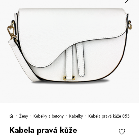
Kufry -21 %
Prodejny
Služby
Kara klub
Dárkové poukazy
Extra výhodné
Slevy
Bundy a kabáty -50 %
Česky
Slovensky
Ženy
Kabelky a batohy
Kabelky
Kabela pravá kůže 853
Kabela pravá kůže