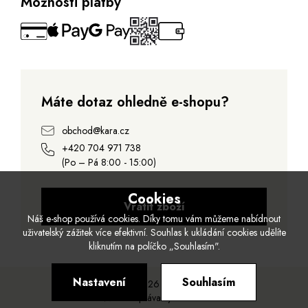
Možnosti platby
Máte dotaz ohledně e-shopu?
obchod@kara.cz
+420 704 971 738
(Po – Pá 8:00 - 15:00)
Cookies
Vrátit zboží
Náš e-shop používá cookies. Díky tomu vám můžeme nabídnout
uživatelský zážitek více efektivní. Souhlas k ukládání cookies udělíte
kliknutím na políčko „Souhlasím".
Nastavení
Souhlasím
© 2026 Kara.
Všechna práva vyhrazena.