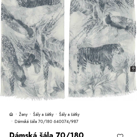
Kufry -21 %
Prodejny
Služby
Kara klub
Dárkové poukazy
Extra výhodné
Slevy
Bundy a kabáty -50 %
Česky
Slovensky
Ženy
Šály a šátky
Šály a šátky
Dámská šála 70/180 640074/987
Dámská šála 70/180