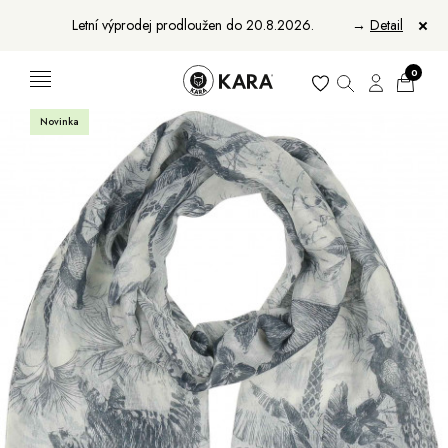
Letní výprodej prodloužen do 20.8.2026.
→
Detail
0
Novinka
Ženy
Muži
Bundy, kabáty a saka
Bundy, kabáty a vesty
Sukně, vesty a košile
Aktovky, tašky a batohy
Kabelky a batohy
Peněženky
Peněženky
Pásky
Pásky
Manikúry
Šály a šátky
Šály
Manikúry