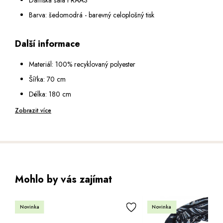
Barva: šedomodrá - barevný celoplošný tisk
Další informace
Materiál: 100% recyklovaný polyester
Šířka: 70 cm
Délka: 180 cm
Péče: ruční praní, nebělit, nesušit v sušičce, nežehlit na
Zobrazit více
vysokou teplotu, profesionální suché čištění
Mohlo by vás zajímat
Novinka
Novinka