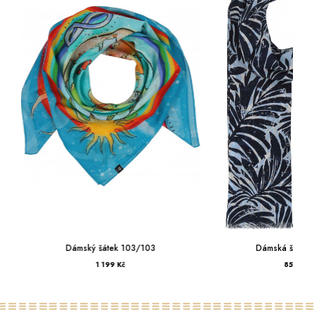
Dámský šátek 103/103
Dámská šála 
1 199 Kč
850 Kč