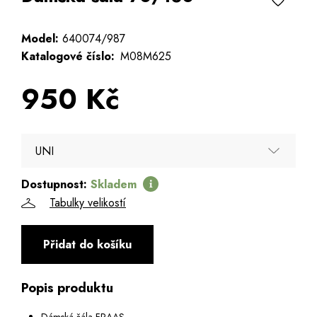
Model:
640074/987
Katalogové číslo:
M08M625
950 Kč
UNI
Dostupnost:
Skladem
UNI
Tabulky velikostí
Přidat do košíku
Popis produktu
Dámská šála FRAAS