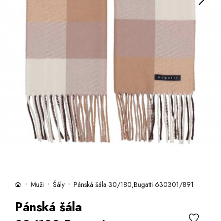
Kufry -21 %
Prodejny
Služby
Kara klub
Dárkové poukazy
Extra výhodné
Slevy
Bundy a kabáty -50 %
Česky
Slovensky
Muži
Šály
Pánská šála 30/180,Bugatti 630301/891
Pánská šála