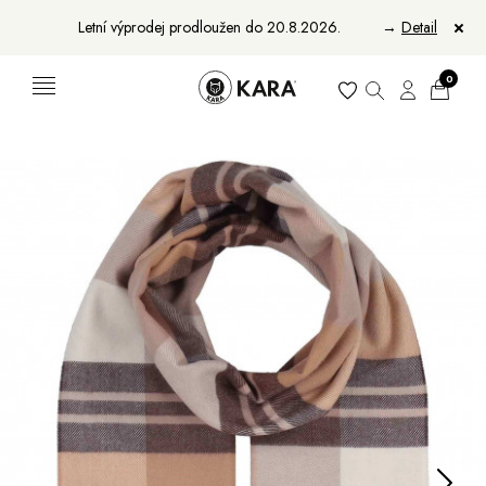
Letní výprodej prodloužen do 20.8.2026.
→
Detail
0
Ženy
Muži
Bundy, kabáty a saka
Bundy, kabáty a vesty
Sukně, vesty a košile
Aktovky, tašky a batohy
Kabelky a batohy
Peněženky
Peněženky
Pásky
Pásky
Manikúry
Šály a šátky
Šály
Manikúry