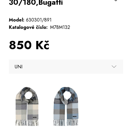
30/180,Bugatti
Model:
630301/891
Katalogové číslo:
M78M132
850 Kč
UNI
UNI