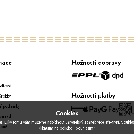
mace
Možnosti dopravy
elikostí
Možnosti platby
ýrobky
í podmínky
Cookies
ní řád
. Díky tomu vám můžeme nabídnout uživatelský zážitek více efektivní. Souhlas
zboží
kliknutím na políčko „Souhlasím".