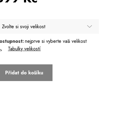
Zvolte si svoji velikost
ostupnost:
nejprve si vyberte vaši velikost
80
Tabulky velikostí
85
90
Přidat do košíku
95
100