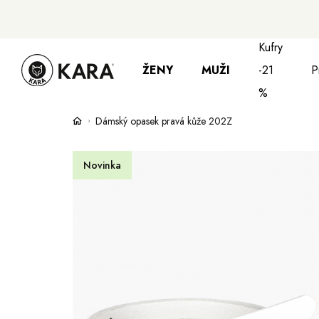
Kufry
ŽENY
MUŽI
-21
P
%
Dámský opasek pravá kůže 202Z
Bundy, kabáty a saka
Bundy, kabáty 
S
Novinka