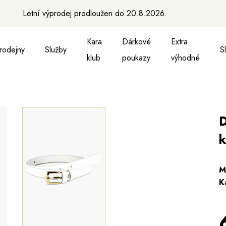
Letní výprodej prodloužen do 20.8.2026.
Kara
Dárkové
Extra
rodejny
Služby
S
klub
poukazy
výhodné
a vesty
ukně, vesty a košile
Aktovky, tašky a batohy
Kabelky a batohy
Peněženky
Peněženky
Pásky
Pásky
Ma
D
k
M
K