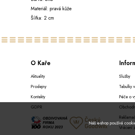
Materiál: pravá kůže
Šířka: 2 cm
O Kaře
Infor
Aktuality
Služby
Prodejny
Tabulky v
Kontakty
Péče o v
GDPR
Obchodn
Reklamač
Náš e-shop používá cookies
Vrácení 