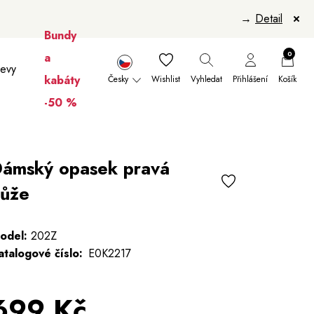
→
Detail
Bundy
0
a
levy
kabáty
Česky
Wishlist
Vyhledat
Přihlášení
Košík
-50 %
nikúry
Šály a šátky
Šály
Manikúry
ámský opasek pravá
ůže
odel:
202Z
atalogové číslo:
E0K2217
699 Kč