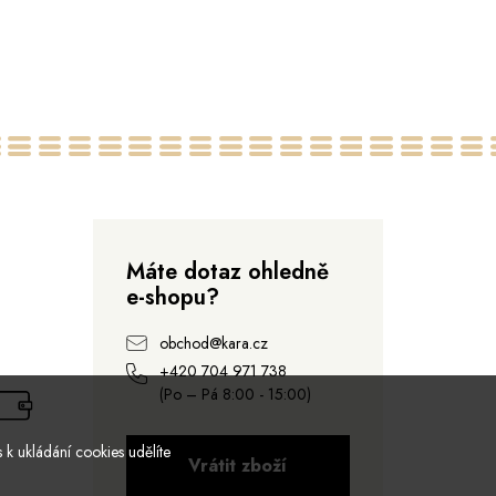
Máte dotaz ohledně
e-shopu?
obchod@kara.cz
+420 704 971 738
(Po – Pá 8:00 - 15:00)
 k ukládání cookies udělíte
Vrátit zboží