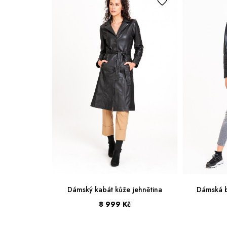
 jehnětina
Dámský kabát kůže jehnětina
Dámská b
8 999 Kč