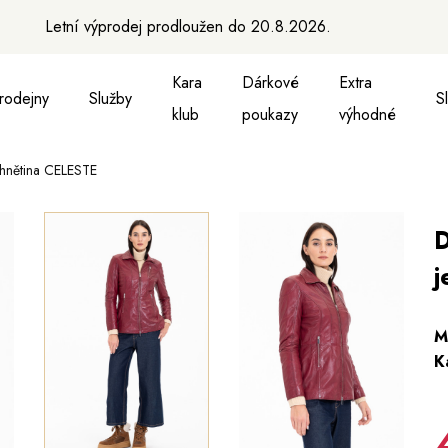
Letní výprodej prodloužen do 20.8.2026.
Kara
Dárkové
Extra
rodejny
Služby
S
klub
poukazy
výhodné
hnětina CELESTE
a vesty
ukně, vesty a košile
Aktovky, tašky a batohy
Kabelky a batohy
Peněženky
Peněženky
Pásky
Pásky
Ma
D
j
M
K