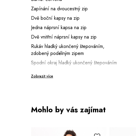
Zapínání na dvoucestný zip
Dvě boční kapsy na zip
Jedna náprsní kapsa na zip
Dvě vnitřní náprsní kapsy na zip
Rukáv hladký ukončený štepováním,
zdobený podélným zipem
Spodní okraj hladký ukončený štepováním
Límec do vyššího stojáku
Zobrazit více
Délka: 67 cm (vel. 36)
Výška modelky: 179 cm (vel. 36)
Mohlo by vás zajímat