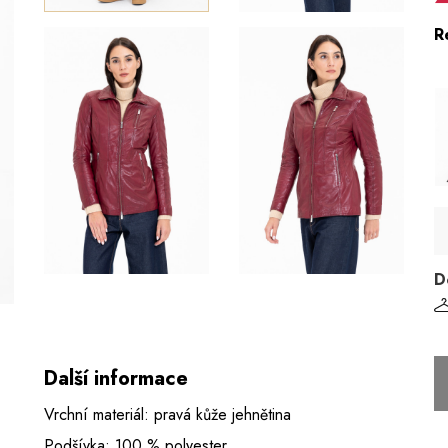
R
D
Další informace
Vrchní materiál: pravá kůže jehnětina
Podšívka: 100 % polyester