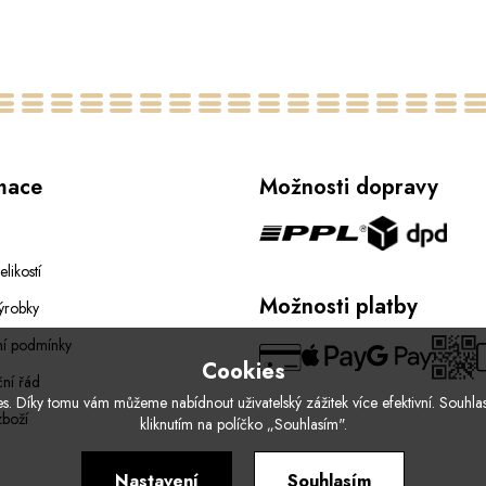
44
46
48
50
34
52
54
mace
Možnosti dopravy
elikostí
Možnosti platby
ýrobky
í podmínky
Cookies
ní řád
. Díky tomu vám můžeme nabídnout uživatelský zážitek více efektivní. Souhlas
zboží
kliknutím na políčko „Souhlasím".
Nastavení
Souhlasím