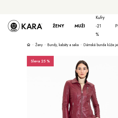
Kufry
ŽENY
MUŽI
-21
P
%
Ženy
Bundy, kabáty a saka
Dámská bunda kůže je
Bundy, kabáty a saka
Bundy, kabáty 
S
Sleva 25 %