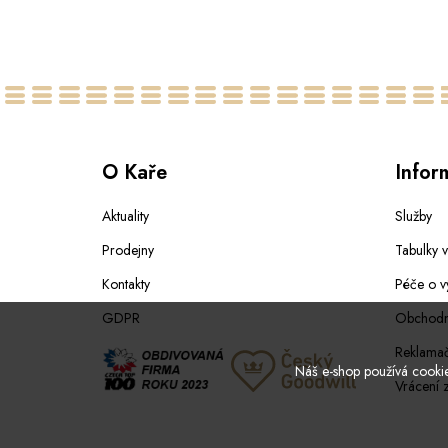
36
38
40
42
44
46
38
42
48
50
O Kaře
Infor
Aktuality
Služby
Prodejny
Tabulky v
Kontakty
Péče o v
GDPR
Obchodn
Reklamač
Náš e-shop používá cookies
Vrácení 