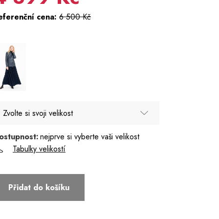
eferenční cena:
6 500 Kč
Zvolte si svoji velikost
ostupnost:
nejprve si vyberte vaši velikost
36
Tabulky velikostí
38
40
Přidat do košíku
42