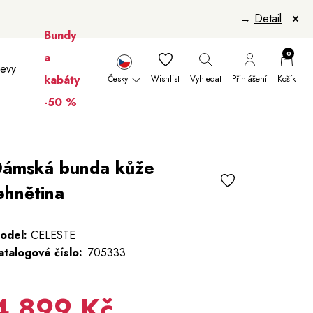
→
Detail
Bundy
0
a
levy
kabáty
Česky
Wishlist
Vyhledat
Přihlášení
Košík
-50 %
nikúry
Šály a šátky
Šály
Manikúry
ámská bunda kůže
ehnětina
odel:
CELESTE
atalogové číslo:
705333
4 899 Kč