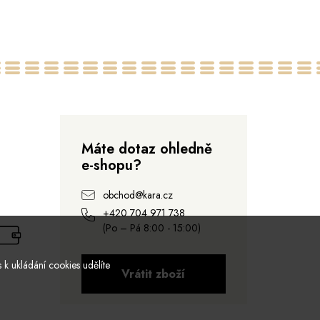
34
36
38
40
42
44
36
46
48
Máte dotaz ohledně
e-shopu?
obchod@kara.cz
+420 704 971 738
(Po – Pá 8:00 - 15:00)
 k ukládání cookies udělíte
Vrátit zboží