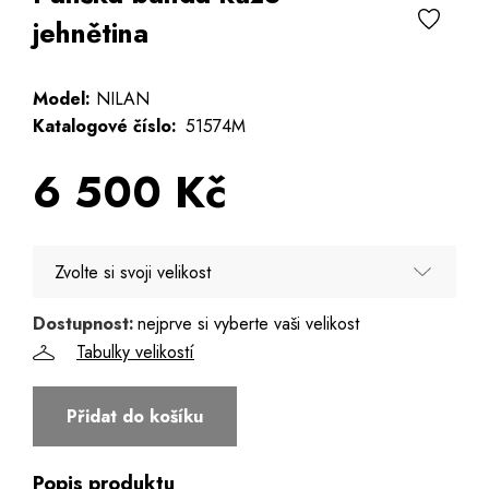
jehnětina
Model:
NILAN
Katalogové číslo:
51574M
6 500 Kč
Zvolte si svoji velikost
Dostupnost:
nejprve si vyberte vaši velikost
48
Tabulky velikostí
50
Přidat do košíku
52
Popis produktu