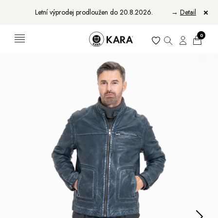
Letní výprodej prodloužen do 20.8.2026.
→
Detail
0
Ženy
Muži
Bundy, kabáty a saka
Bundy, kabáty a vesty
Sukně, vesty a košile
Aktovky, tašky a batohy
Kabelky a batohy
Peněženky
Peněženky
Pásky
Pásky
Manikúry
Šály a šátky
Šály
Manikúry