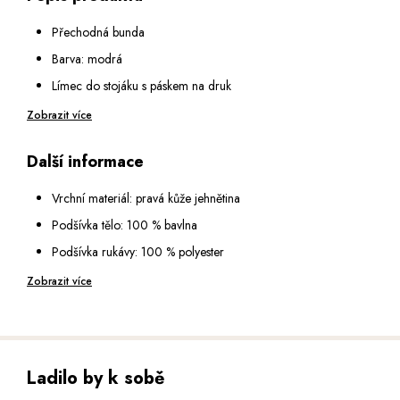
54
Přechodná bunda
56
Barva: modrá
Límec do stojáku s páskem na druk
58
Zapínání na zip
Zobrazit více
Dvě boční kapsy na zip
Další informace
Jedna náprsní kapsa
Vnitřní náprsní kapsa 1x na zip, 2x na knoflík
Vrchní materiál: pravá kůže jehnětina
Rukáv je zakončený štepováním s podélným zipem
Podšívka tělo: 100 % bavlna
Spodní okraj je zakončený štepováním
Podšívka rukávy: 100 % polyester
Délka: 69 cm (vel. 52)
Obsahuje netextilní části živočišného původu
Zobrazit více
Výška modela: 185 cm (vel. 52)
Péče: speciální čištění pro usně
Ladilo by k sobě