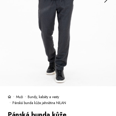
Kufry -21 %
Prodejny
Služby
Kara klub
Dárkové poukazy
Extra výhodné
Slevy
Bundy a kabáty -50 %
Česky
Slovensky
Muži
Bundy, kabáty a vesty
Pánská bunda kůže jehnětina NILAN
Pánská bunda kůže