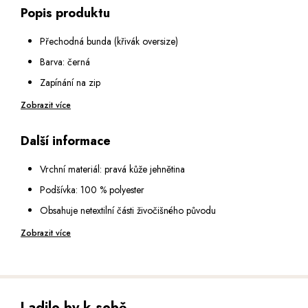
Popis produktu
Přechodná bunda (křivák oversize)
Barva: černá
Zapínání na zip
Dvě boční kapsy na zip
Zobrazit více
Jedna šikmá náprsní kapsa
Další informace
Kapsička s patkou na druk na předním díle
Jedna vnitřní náprsní kapsa
Vrchní materiál: pravá kůže jehnětina
Rukáv hladký se zipem
Podšívka: 100 % polyester
Límec má výrazné klopy zdobené drukem
Obsahuje netextilní části živočišného původu
Rameno je zdobené patkou s drukem
Péče: speciální čištění pro usně
Zobrazit více
Spodní díl zakončený štepováním a páskem s kovovou
přezkou
Délka: 66 cm (vel. 36)
Ladilo by k sobě