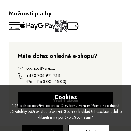
Možnosti platby
Máte dotaz ohledně e-shopu?
obchod@kara.cz
+420 704 971 738
(Po – Pá 8:00 - 15:00)
Cookies
Vrátit zboží
Náš e-shop používá cookies. Díky tomu vám můžeme nabídnout
uživatelský zážitek více efektivní. Souhlas k ukládání cookies udělíte
kliknutím na políčko „Souhlasím".