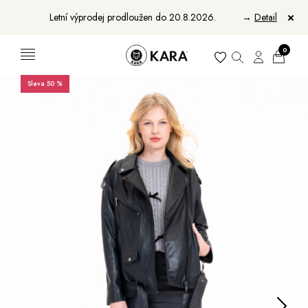
Letní výprodej prodloužen do 20.8.2026.
→
Detail
0
Sleva 50 %
Ženy
Muži
Bundy, kabáty a saka
Bundy, kabáty a vesty
Sukně, vesty a košile
Aktovky, tašky a batohy
Kabelky a batohy
Peněženky
Peněženky
Pásky
Pásky
Manikúry
Šály a šátky
Šály
Manikúry