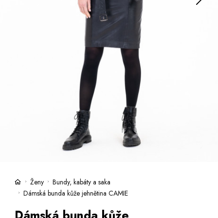
Kufry -21 %
Prodejny
Služby
Kara klub
Dárkové poukazy
Extra výhodné
Slevy
Bundy a kabáty -50 %
Česky
Slovensky
Ženy
Bundy, kabáty a saka
Dámská bunda kůže jehnětina CAMIE
Dámská bunda kůže