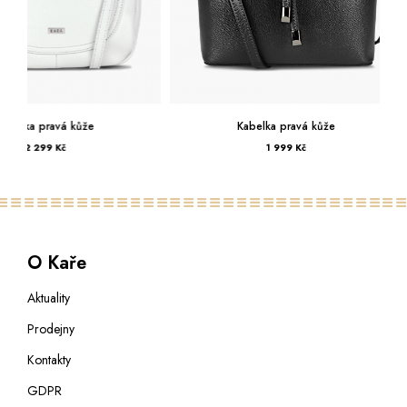
Kabelka pravá kůže
Kabelka prav
1 999 Kč
2 799 K
O Kaře
Aktuality
Prodejny
Kontakty
GDPR