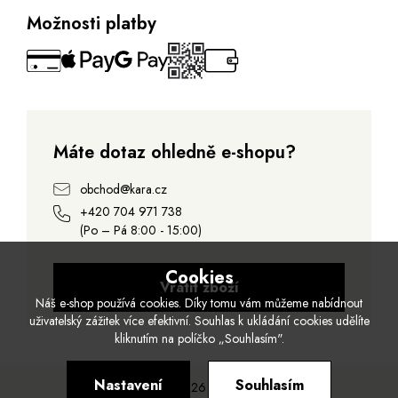
Možnosti platby
Máte dotaz ohledně e-shopu?
obchod@kara.cz
+420 704 971 738
(Po – Pá 8:00 - 15:00)
Cookies
Vrátit zboží
Náš e-shop používá cookies. Díky tomu vám můžeme nabídnout
uživatelský zážitek více efektivní. Souhlas k ukládání cookies udělíte
kliknutím na políčko „Souhlasím".
Nastavení
Souhlasím
© 2026 Kara.