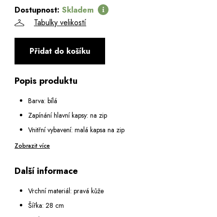
Dostupnost:
Skladem
Tabulky velikostí
Přidat do košíku
Popis produktu
Barva: bílá
Zapínání hlavní kapsy: na zip
Vnitřní vybavení: malá kapsa na zip
Výška ucha: 24 cm
Zobrazit více
Popruh na rameno: odepínatelný délka 98 cm
Další informace
Vrchní materiál: pravá kůže
Šířka: 28 cm