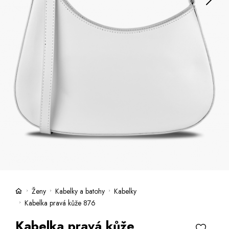
Kufry -21 %
Prodejny
Služby
Kara klub
Dárkové poukazy
Extra výhodné
Slevy
Bundy a kabáty -50 %
Česky
Slovensky
Ženy
Kabelky a batohy
Kabelky
Kabelka pravá kůže 876
Kabelka pravá kůže