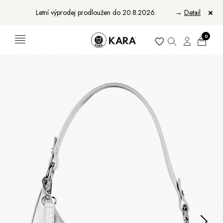
Letní výprodej prodloužen do 20.8.2026.
→
Detail
0
Ženy
Muži
Bundy, kabáty a saka
Bundy, kabáty a vesty
Sukně, vesty a košile
Aktovky, tašky a batohy
Kabelky a batohy
Peněženky
Peněženky
Pásky
Pásky
Manikúry
Šály a šátky
Šály
Manikúry