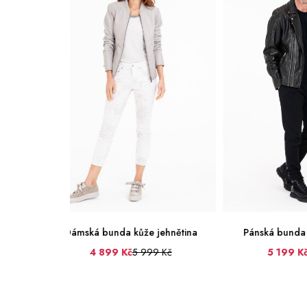
 jehnětina
Pánská bunda kůže jehnětina
Dámská b
99 Kč
5 199 Kč
5 999 Kč
4 
56
36
38