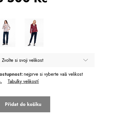
Zvolte si svoji velikost
ostupnost:
nejprve si vyberte vaši velikost
36 - Poslední kus
Tabulky velikostí
46
48
Přidat do košíku
50