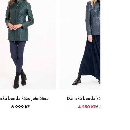
Dámská bunda kůže jehnětina
Pánská bunda kůže kozin
4 250 Kč
6 500 Kč
5 999 Kč
36
38
40
42
44
46
50
54
56
58
60