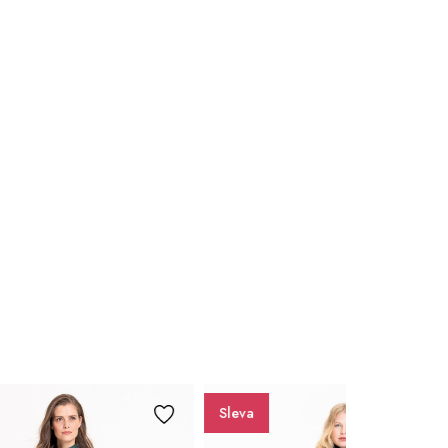
52
54 - Poslední 2 kusy
Sleva
Extra výhodné