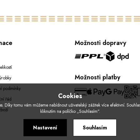
38
mace
Možnosti dopravy
elikostí
Možnosti platby
ýrobky
í podmínky
Cookies
ní řád
. Díky tomu vám můžeme nabídnout uživatelský zážitek více efektivní. Souhlas
zboží
kliknutím na políčko „Souhlasím".
Nastavení
Souhlasím