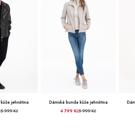
unda kůže jehnětina
Dámská bunda kůže jehnětina
799 Kč
5 999 Kč
6 999 Kč
40
42
44
46
48