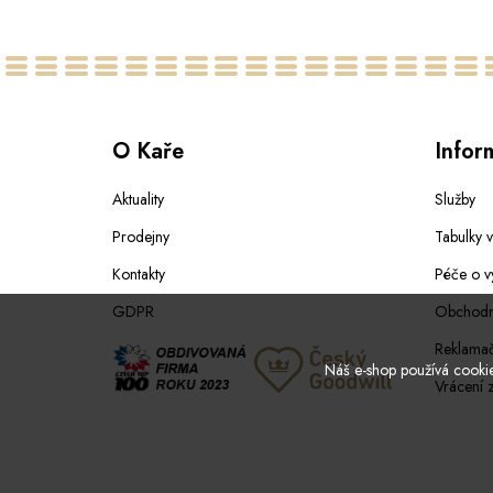
42
O Kaře
Infor
Aktuality
Služby
Prodejny
Tabulky v
Kontakty
Péče o v
GDPR
Obchodn
Reklamač
Náš e-shop používá cookies
Vrácení 