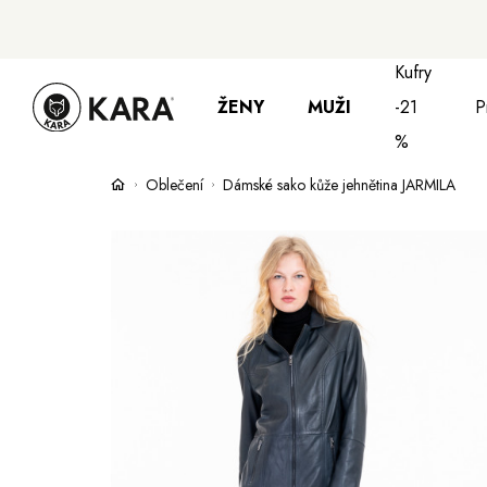
Kufry
ŽENY
MUŽI
-21
P
%
Oblečení
Dámské sako kůže jehnětina JARMILA
Bundy, kabáty a saka
Bundy, kabáty 
S