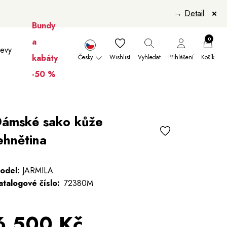
→
Detail
Bundy
0
a
levy
kabáty
Česky
Wishlist
Vyhledat
Přihlášení
Košík
-50 %
nikúry
Šály a šátky
Šály
Manikúry
ámské sako kůže
ehnětina
odel:
JARMILA
atalogové číslo:
72380M
6 500 Kč