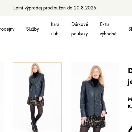
Letní výprodej prodloužen do 20.8.2026.
Kara
Dárkové
Extra
rodejny
Služby
S
klub
poukazy
výhodné
a vesty
ukně, vesty a košile
Aktovky, tašky a batohy
Kabelky a batohy
Peněženky
Peněženky
Pásky
Pásky
Ma
D
j
M
K