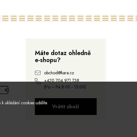
Máte dotaz ohledně
e-shopu?
obchod@kara.cz
+420 704 971 738
(Po – Pá 8:00 - 15:00)
 k ukládání cookies udělíte
Vrátit zboží