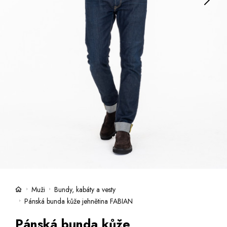
Kufry -21 %
Prodejny
Služby
Kara klub
Dárkové poukazy
Extra výhodné
Slevy
Bundy a kabáty -50 %
Česky
Slovensky
Muži
Bundy, kabáty a vesty
Pánská bunda kůže jehnětina FABIAN
Pánská bunda kůže