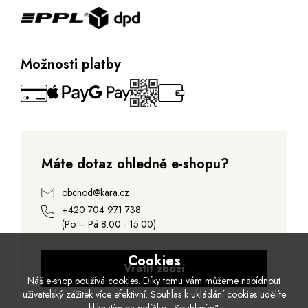
Možnosti platby
Máte dotaz ohledně e-shopu?
obchod@kara.cz
+420 704 971 738
(Po – Pá 8:00 - 15:00)
Cookies
Vrátit zboží
Náš e-shop používá cookies. Díky tomu vám můžeme nabídnout
uživatelský zážitek více efektivní. Souhlas k ukládání cookies udělíte