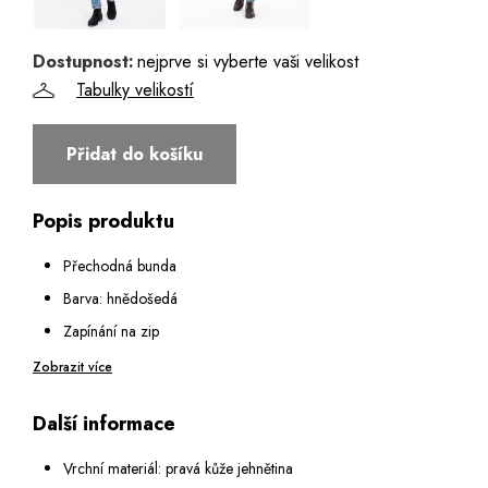
58 - Poslední 2 kusy
60 - Poslední kus
Dostupnost:
nejprve si vyberte vaši velikost
Tabulky velikostí
62
Přidat do košíku
64 - Poslední 2 kusy
Popis produktu
Přechodná bunda
Barva: hnědošedá
Zapínání na zip
Dvě boční kapsy na zip
Zobrazit více
Jedna náprsní kapsa podélná na zip
Další informace
Jedna vnitřní náprsní kapsa na zip, jedna na knoflík
Rukáv do manžety na dva druky
Vrchní materiál: pravá kůže jehnětina