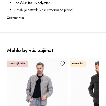
Límec do vyššího stojáku
Podšívka: 100 % polyester
Spodní díl je zakončený štepovaným pružným lemem
Obsahuje netextilní části živočišného původu
Délka: 68 cm (vel. 50)
Péče: speciální čištění pro usně
Zobrazit více
Výška modela: 185 cm (vel. 50)
Mohlo by vás zajímat
Extra výhodné
Bestseller