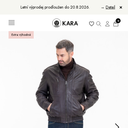
Letní výprodej prodloužen do 20.8.2026.
→
Detail
0
Extra výhodné
Ženy
Muži
Bundy, kabáty a saka
Bundy, kabáty a vesty
Sukně, vesty a košile
Aktovky, tašky a batohy
Kabelky a batohy
Peněženky
Peněženky
Pásky
Pásky
Manikúry
Šály a šátky
Šály
Manikúry