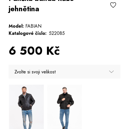
jehnětina
Model:
FABIAN
Katalogové číslo:
522085
6 500 Kč
Zvolte si svoji velikost
52
54 - Poslední 2 kusy
56 - Poslední 3 kusy