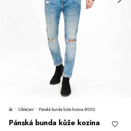
Kufry -21 %
Prodejny
Služby
Kara klub
Dárkové poukazy
Extra výhodné
Slevy
Česky
Slovensky
Oblečení
Pánská bunda kůže kozina IR053
Pánská bunda kůže kozina