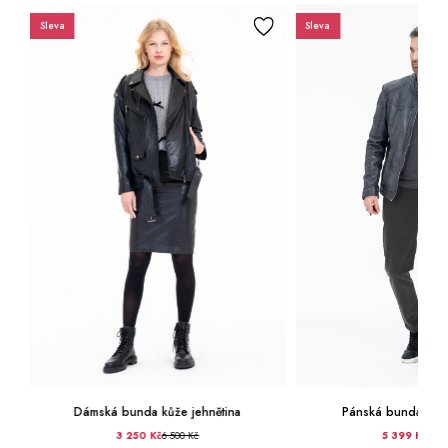
Sleva
Sleva
Dámská bunda kůže jehnětina
Pánská bunda kůže
3 250 Kč
6 500 Kč
5 399 Kč
6 50