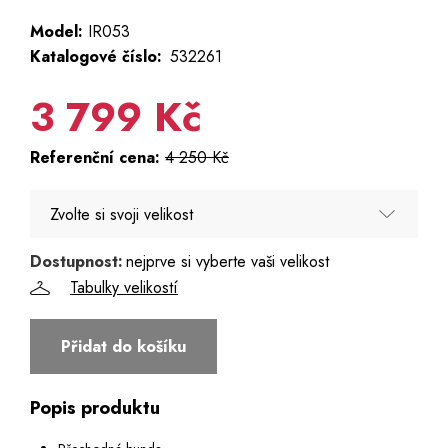
Model:
IR053
Katalogové číslo:
532261
3 799 Kč
Referenční cena:
4 250 Kč
Zvolte si svoji velikost
Dostupnost:
nejprve si vyberte vaši velikost
54 - Poslední 3 kusy
Tabulky velikostí
58 - Poslední kus
Přidat do košíku
Popis produktu