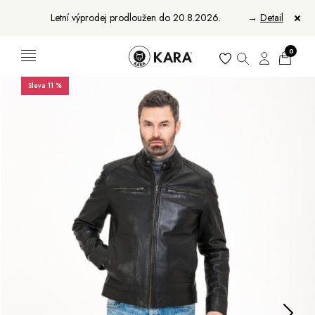
Letní výprodej prodloužen do 20.8.2026.
→
Detail
0
Sleva 11 %
Ženy
Muži
Bundy, kabáty a saka
Bundy, kabáty a vesty
Sukně, vesty a košile
Aktovky, tašky a batohy
Kabelky a batohy
Peněženky
Peněženky
Pásky
Pásky
Manikúry
Šály a šátky
Šály
Manikúry