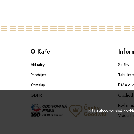
O Kaře
Infor
Aktuality
Služby
Prodejny
Tabulky v
Kontakty
Péče o v
GDPR
Obchodn
Reklamač
Náš e-shop používá cookies
Vrácení 