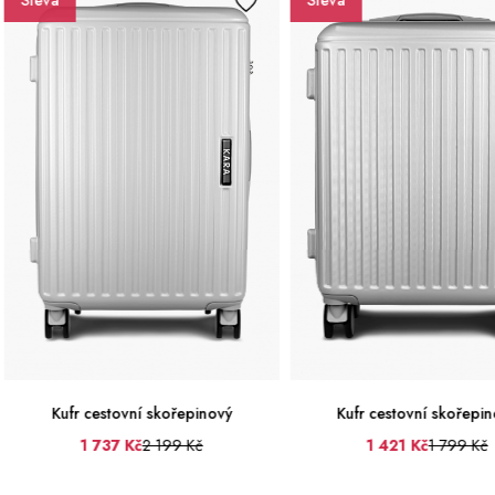
Sleva
estovní skořepinový
Kufr cestovní skořepinový
737 Kč
2 199 Kč
1 421 Kč
1 799 Kč