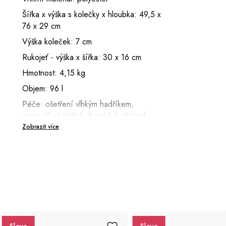
Šířka x výška s kolečky x hloubka: 49,5 x
76 x 29 cm
Výška koleček: 7 cm
Rukojeť - výška x šířka: 30 x 16 cm
Hmotnost: 4,15 kg
Objem: 96 l
Péče: ošetření vlhkým hadříkem,
nepoužívat žádné chemické přípravky,
Zobrazit více
v případě zmoknutí utřít hadříkem do
sucha