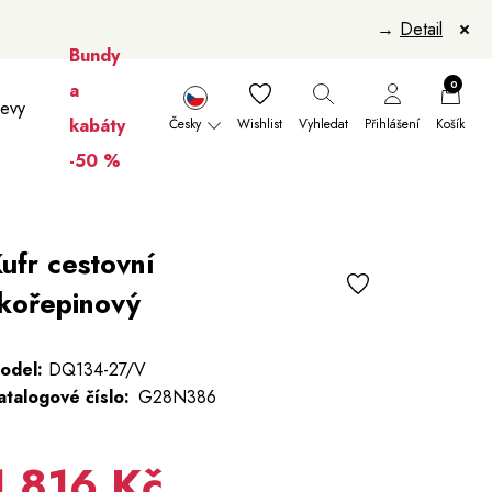
→
Detail
Bundy
0
a
levy
kabáty
Česky
Wishlist
Vyhledat
Přihlášení
Košík
-50 %
nikúry
Šály a šátky
Šály
Manikúry
ufr cestovní
kořepinový
odel:
DQ134-27/V
atalogové číslo:
G28N386
1 816 Kč