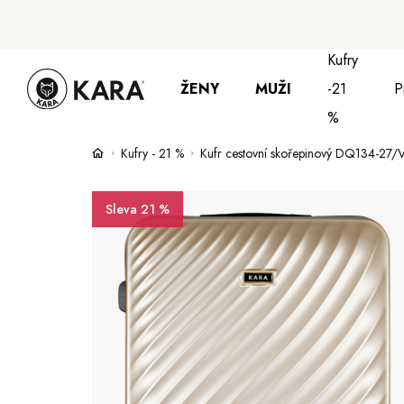
Kufry
ŽENY
MUŽI
-21
P
%
Kufry - 21 %
Kufr cestovní skořepinový DQ134-27/
Bundy, kabáty a saka
Bundy, kabáty 
S
Sleva 21 %