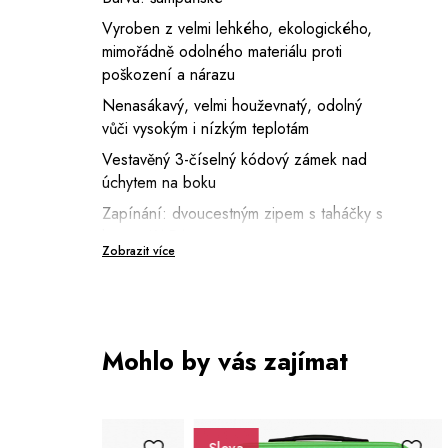
Vyroben z velmi lehkého, ekologického,
mimořádně odolného materiálu proti
poškození a nárazu
Nenasákavý, velmi houževnatý, odolný
vůči vysokým i nízkým teplotám
Vestavěný 3-číselný kódový zámek nad
úchytem na boku
Zapínání: dvoucestným zipem s taháčky s
logem KARA
Zobrazit více
Výsuvná aluminiová rukojeť s vedením
uvnitř kufru s aretací v 1 poloze
Ergonomický horní i boční úchyt pro
nošení v ruce s logem KARA
Mohlo by vás zajímat
4 nožičky na boční straně
4 dvojitá pryžová/kaučuková kolečka,
ložisková, otočná o 360 stupňů