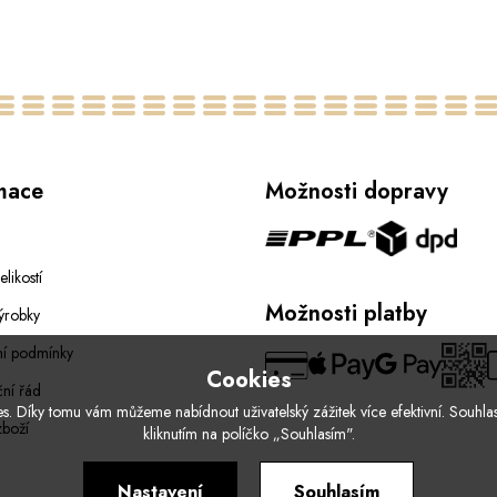
Střední
Malá
mace
Možnosti dopravy
elikostí
Možnosti platby
ýrobky
í podmínky
Cookies
ní řád
. Díky tomu vám můžeme nabídnout uživatelský zážitek více efektivní. Souhlas
zboží
kliknutím na políčko „Souhlasím".
Nastavení
Souhlasím