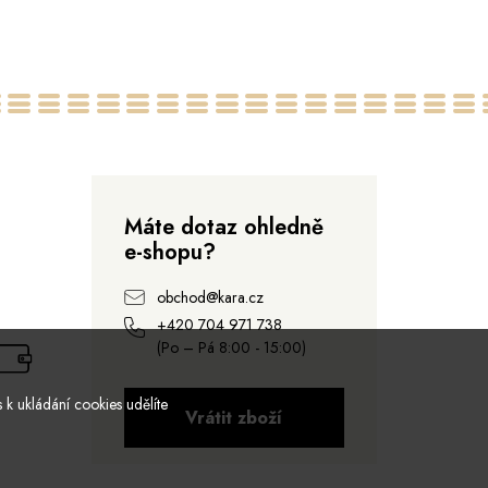
Střední
Máte dotaz ohledně
e-shopu?
obchod@kara.cz
+420 704 971 738
(Po – Pá 8:00 - 15:00)
 k ukládání cookies udělíte
Vrátit zboží