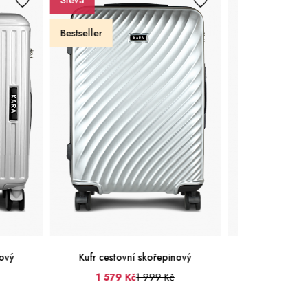
Sleva
Sleva
Bestseller
Bestseller
Kufr cestovní skořepinový
Kufr cestovní skořepinový
1 579 Kč
1 999 Kč
1 737 Kč
2 199 Kč
Střední