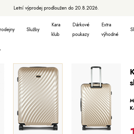
Letní výprodej prodloužen do 20.8.2026.
Kara
Dárkové
Extra
rodejny
Služby
S
klub
poukazy
výhodné
V
a vesty
ukně, vesty a košile
Aktovky, tašky a batohy
Kabelky a batohy
Peněženky
Peněženky
Pásky
Pásky
Ma
K
s
M
K