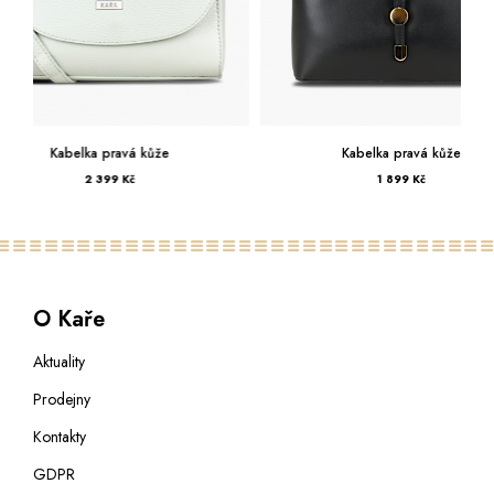
Kabelka pravá kůže
Kabelka prav
1 899 Kč
1 699 Kč
O Kaře
Aktuality
Prodejny
Kontakty
GDPR