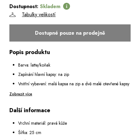
Dostupnost:
Skladem
Tabulky velikostí
Dostupné pouze na prodejně
Popis produktu
Barva: latte/koňak
Zapínání hlavní kapsy: na zip
Vnitřní vybavení: malá kapsa na zip a dvě malé otevřené kapsy
Dno kabelky chráněno kovovými nýty
Zobrazit více
Výška ucha: 13 cm
Další informace
Popruh na rameno: odepínatelný a nastavitelný v rozmezí 60 -
115 cm
Vrchní materiál: pravá kůže
Vzor šátku se může lišit
Šířka: 25 cm