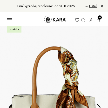
Letní výprodej prodloužen do 20.8.2026.
→
Detail
0
Novinka
Ženy
Muži
Bundy, kabáty a saka
Bundy, kabáty a vesty
Sukně, vesty a košile
Aktovky, tašky a batohy
Kabelky a batohy
Peněženky
Peněženky
Pásky
Pásky
Manikúry
Šály a šátky
Šály
Manikúry