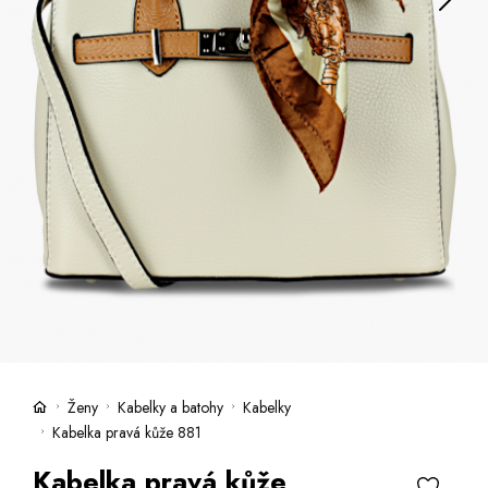
Kufry -21 %
Prodejny
Služby
Kara klub
Dárkové poukazy
Extra výhodné
Slevy
Bundy a kabáty -50 %
Česky
Slovensky
Ženy
Kabelky a batohy
Kabelky
Kabelka pravá kůže 881
Kabelka pravá kůže