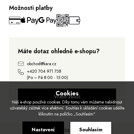
Možnosti platby
Máte dotaz ohledně e-shopu?
obchod@kara.cz
+420 704 971 738
(Po – Pá 8:00 - 15:00)
Cookies
Vrátit zboží
Náš e-shop používá cookies. Díky tomu vám můžeme nabídnout
uživatelský zážitek více efektivní. Souhlas k ukládání cookies udělíte
kliknutím na políčko „Souhlasím".
Nastavení
Souhlasím
© 2026 Kara.