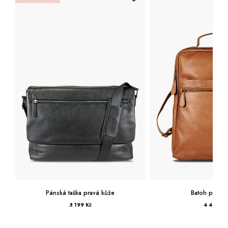
Batoh pravá kůže
Pánská taška 
4 499 Kč
2 799 