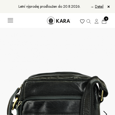
Letní výprodej prodloužen do 20.8.2026.
→
Detail
0
Ženy
Muži
Bundy, kabáty a saka
Bundy, kabáty a vesty
Sukně, vesty a košile
Aktovky, tašky a batohy
Kabelky a batohy
Peněženky
Peněženky
Pásky
Pásky
Manikúry
Šály a šátky
Šály
Manikúry