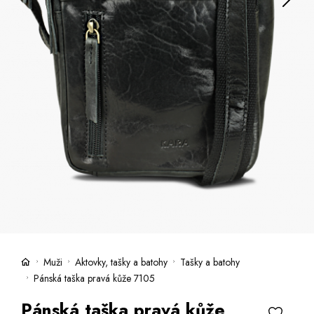
Kufry -21 %
Prodejny
Služby
Kara klub
Dárkové poukazy
Extra výhodné
Slevy
Bundy a kabáty -50 %
Česky
Slovensky
Muži
Aktovky, tašky a batohy
Tašky a batohy
Pánská taška pravá kůže 7105
Pánská taška pravá kůže