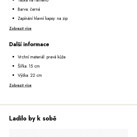
Barva: černá
Zapínání hlavní kapsy: na zip
Vnitřní vybavení: malá kapsa na zip a malá otevřená kapsa na
Zobrazit více
mobil
Další informace
Na přední straně: 2 menší kapsy na zip
Na zadní straně: menší otevřená kapsa
Vrchní materiál: pravá kůže
Popruh na rameno: nastavitelný v rozmezí 75 - 140 cm
Šířka: 15 cm
Výška: 22 cm
Hloubka: 7 cm
Zobrazit více
Ladilo by k sobě