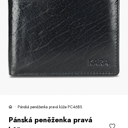
Kufry -21 %
Prodejny
Služby
Kara klub
Dárkové poukazy
Extra výhodné
Slevy
Bundy a kabáty -50 %
Česky
Slovensky
Pánská peněženka pravá kůže PC46BS
Pánská peněženka pravá