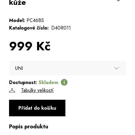
kůže
Model:
PC46BS
Katalogové číslo:
D40R011
999 Kč
UNI
Dostupnost:
Skladem
UNI
Tabulky velikostí
Přidat do košíku
Popis produktu