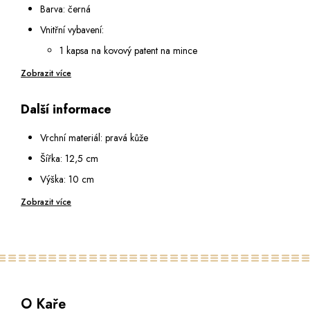
Barva: černá
Vnitřní vybavení:
1 kapsa na kovový patent na mince
2 otevřené podélné přihrádky na bankovky
Zobrazit více
10 přihrádek na karty
Další informace
1 průhledná přihrádka se síťkou
Vrchní materiál: pravá kůže
Šířka: 12,5 cm
Výška: 10 cm
Hloubka: 2,5 cm
Zobrazit více
O Kaře