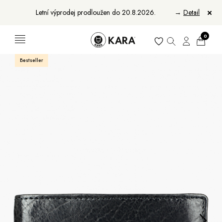
Letní výprodej prodloužen do 20.8.2026.
→
Detail
0
Bestseller
Ženy
Muži
Bundy, kabáty a saka
Bundy, kabáty a vesty
Sukně, vesty a košile
Aktovky, tašky a batohy
Kabelky a batohy
Peněženky
Peněženky
Pásky
Pásky
Manikúry
Šály a šátky
Šály
Manikúry