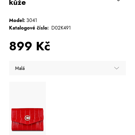
kůže
Model:
3041
Katalogové číslo:
D02K491
899 Kč
Malá
Malá