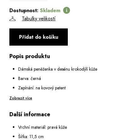
Dostupnost:
Skladem
Tabulky velikostí
Přidat do košíku
Popis produktu
Dámská peněženka v desénu krokodýlí kůže
Barva: černá
Zapínání: na kovový patent
Vnitřní vybavení:
Zobrazit více
1 podélná kapsa na zip
Další informace
2 otevřené podélné přihrádky
3 přihrádky na karty
Vrchní materiál: pravá kůže
Na zadní straně: 1 podélná kapsa na zip
Šířka: 11,5 cm