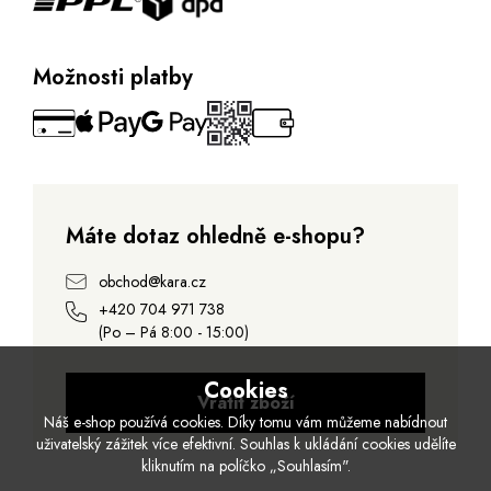
Možnosti platby
Máte dotaz ohledně e-shopu?
obchod@kara.cz
+420 704 971 738
(Po – Pá 8:00 - 15:00)
Cookies
Vrátit zboží
Náš e-shop používá cookies. Díky tomu vám můžeme nabídnout
uživatelský zážitek více efektivní. Souhlas k ukládání cookies udělíte
kliknutím na políčko „Souhlasím".