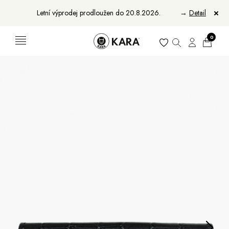
Letní výprodej prodloužen do 20.8.2026.
→
Detail
0
Ženy
Muži
Bundy, kabáty a saka
Bundy, kabáty a vesty
Sukně, vesty a košile
Aktovky, tašky a batohy
Kabelky a batohy
Peněženky
Peněženky
Pásky
Pásky
Manikúry
Šály a šátky
Šály
Manikúry