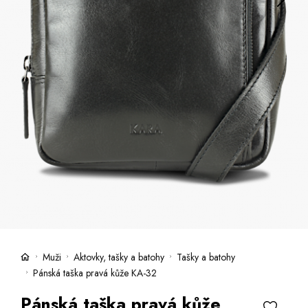
Kufry -21 %
Prodejny
Služby
Kara klub
Dárkové poukazy
Extra výhodné
Slevy
Česky
Slovensky
Muži
Aktovky, tašky a batohy
Tašky a batohy
Pánská taška pravá kůže KA-32
Pánská taška pravá kůže