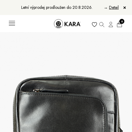
Letní výprodej prodloužen do 20.8.2026.
→
Detail
0
Ženy
Muži
Bundy, kabáty a saka
Bundy, kabáty a vesty
Sukně, vesty a košile
Aktovky, tašky a batohy
Kabelky a batohy
Peněženky
Peněženky
Pásky
Pásky
Manikúry
Šály a šátky
Šály
Manikúry