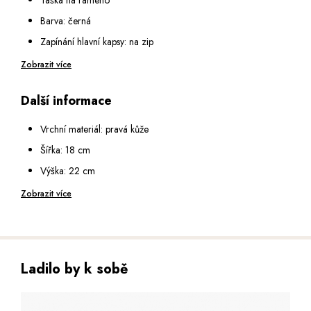
Barva: černá
Zapínání hlavní kapsy: na zip
Vnitřní vybavení: malá kapsa na zip a malá otevřená kapsa
Zobrazit více
Na přední straně: kapsa na zip
Další informace
Na zadní straně: kapsa na zip
Popruh na rameno: nastavitelný v rozmezí 80 - 152 cm
Vrchní materiál: pravá kůže
Šířka: 18 cm
Výška: 22 cm
Hloubka: 6,5 cm
Zobrazit více
Ladilo by k sobě