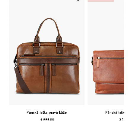
Pánská taška pravá kůže
Pánská taš
3 199 Kč
3 2